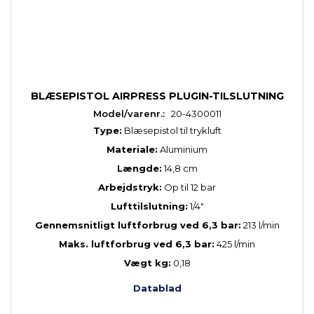
BLÆSEPISTOL AIRPRESS PLUGIN-TILSLUTNING
Model/varenr.:
20-4300011
Type:
Blæsepistol til trykluft
Materiale:
Aluminium
Længde:
14,8 cm
Arbejdstryk:
Op til 12 bar
Lufttilslutning:
1/4"
Gennemsnitligt luftforbrug ved 6,3 bar:
213 l/min
Maks. luftforbrug ved 6,3 bar:
425 l/min
Vægt kg:
0,18
Datablad