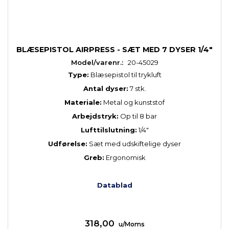
BLÆSEPISTOL AIRPRESS - SÆT MED 7 DYSER 1/4"
Model/varenr.:
20-45029
Type:
Blæsepistol til trykluft
Antal dyser:
7 stk.
Materiale:
Metal og kunststof
Arbejdstryk:
Op til 8 bar
Lufttilslutning:
1/4"
Udførelse:
Sæt med udskiftelige dyser
Greb:
Ergonomisk
Datablad
318,00
u/Moms