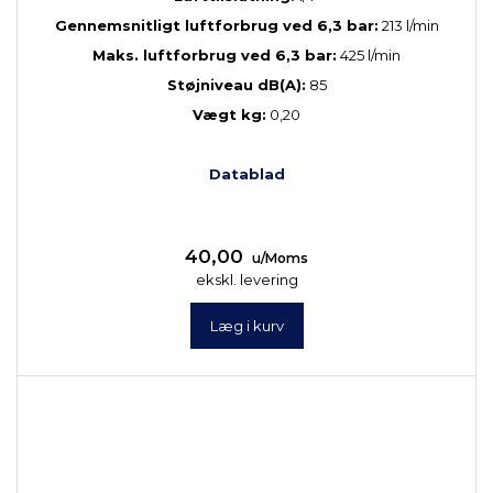
Gennemsnitligt luftforbrug ved 6,3 bar:
213 l/min
Maks. luftforbrug ved 6,3 bar:
425 l/min
Støjniveau dB(A):
85
Vægt kg:
0,20
Datablad
40,00
u/Moms
ekskl. levering
Læg i kurv