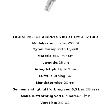
BLÆSEPISTOL AIRPRESS KORT DYSE 12 BAR
Model/varenr.:
20-4300001
Type:
Blæsepistol til trykluft
Materiale:
Aluminium
Længde:
28 cm
Arbejdstryk:
Op til 12 bar
Lufttilslutning:
1/4"
Mundstørrelse:
20 mm
Gennemsnitligt luftforbrug ved 6,3 bar:
213 l/min
Maks. luftforbrug ved 6,3 bar:
425 l/min
Vægt kg:
0,17–0,21