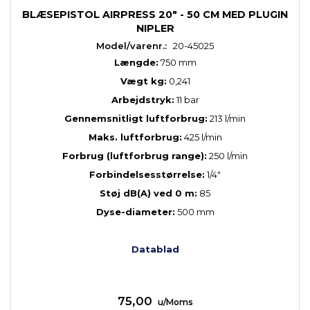
BLÆSEPISTOL AIRPRESS 20" - 50 CM MED PLUGIN
NIPLER
Model/varenr.:
20-45025
Længde:
750 mm
Vægt kg:
0,241
Arbejdstryk:
11 bar
Gennemsnitligt luftforbrug:
213 l/min
Maks. luftforbrug:
425 l/min
Forbrug (luftforbrug range):
250 l/min
Forbindelsesstørrelse:
1/4"
Støj dB(A) ved 0 m:
85
Dyse-diameter:
500 mm
Datablad
75,00
u/Moms