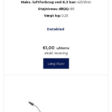
Maks. luftforbrug ved 6,3 bar:
425 l/min
Støjniveau dB(A):
85
Vægt kg:
0,25
Datablad
61,00
u/Moms
ekskl. levering
Læg i kurv