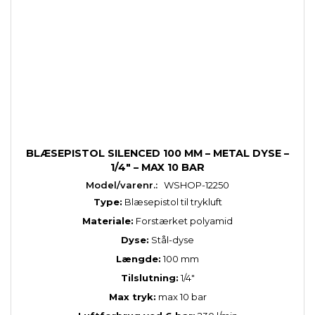
BLÆSEPISTOL SILENCED 100 MM – METAL DYSE –
1/4" – MAX 10 BAR
Model/varenr.:
WSHOP-12250
Type:
Blæsepistol til trykluft
Materiale:
Forstærket polyamid
Dyse:
Stål-dyse
Længde:
100 mm
Tilslutning:
1/4"
Max tryk:
max 10 bar