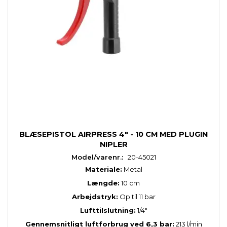
BLÆSEPISTOL AIRPRESS 4" - 10 CM MED PLUGIN
NIPLER
Model/varenr.:
20-45021
Materiale:
Metal
Længde:
10 cm
Arbejdstryk:
Op til 11 bar
Lufttilslutning:
1/4"
Gennemsnitligt luftforbrug ved 6,3 bar:
213 l/min