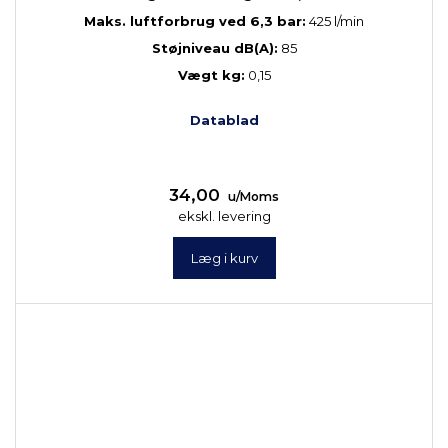
Maks. luftforbrug ved 6,3 bar:
425 l/min
Støjniveau dB(A):
85
Vægt kg:
0,15
Datablad
34,00
u/Moms
ekskl. levering
Læg i kurv