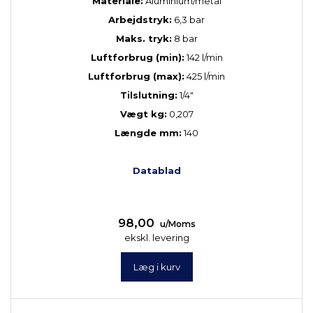
Materiale:
Aluminium/metal
Arbejdstryk:
6,3 bar
Maks. tryk:
8 bar
Luftforbrug (min):
142 l/min
Luftforbrug (max):
425 l/min
Tilslutning:
1/4"
Vægt kg:
0,207
Længde mm:
140
Datablad
98,00
u/Moms
ekskl. levering
Læg i kurv