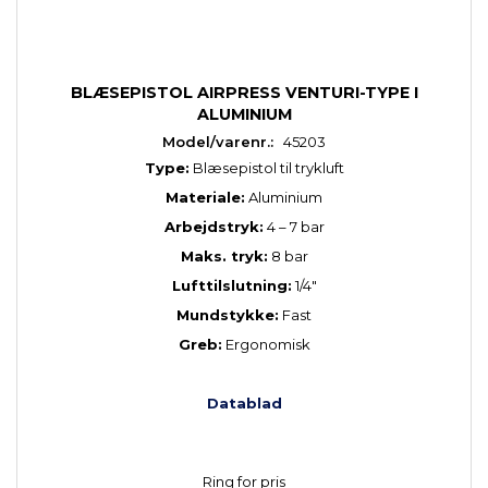
BLÆSEPISTOL AIRPRESS VENTURI-TYPE I
ALUMINIUM
Model/varenr.:
45203
Type:
Blæsepistol til trykluft
Materiale:
Aluminium
Arbejdstryk:
4 – 7 bar
Maks. tryk:
8 bar
Lufttilslutning:
1/4"
Mundstykke:
Fast
Greb:
Ergonomisk
Datablad
Ring for pris