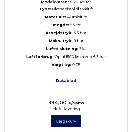
Model/varenr.:
20-45027
Type:
Blæsepistol til trykluft
Materiale:
Aluminium
Længde:
95 cm
Arbejdstryk:
6,3 bar
Maks. tryk:
8 bar
Lufttilslutning:
3/4"
Luftforbrug:
Op til 1500 l/min ved 6,3 bar
Vægt kg:
0,78
Datablad
394,00
u/Moms
ekskl. levering
Læg i kurv