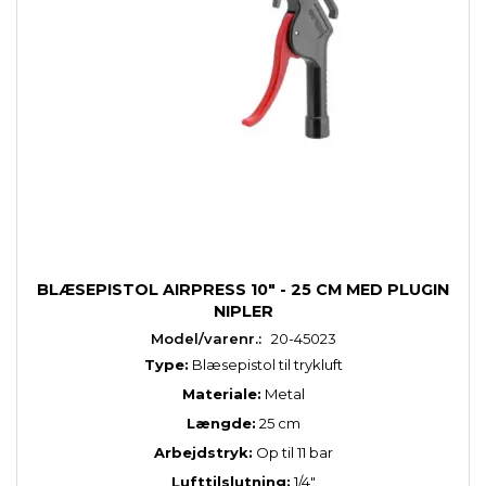
BLÆSEPISTOL AIRPRESS 10" - 25 CM MED PLUGIN
NIPLER
Model/varenr.:
20-45023
Type:
Blæsepistol til trykluft
Materiale:
Metal
Længde:
25 cm
Arbejdstryk:
Op til 11 bar
Lufttilslutning:
1/4"