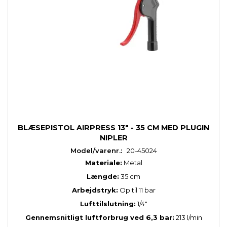
BLÆSEPISTOL AIRPRESS 13" - 35 CM MED PLUGIN
NIPLER
Model/varenr.:
20-45024
Materiale:
Metal
Længde:
35 cm
Arbejdstryk:
Op til 11 bar
Lufttilslutning:
1/4"
Gennemsnitligt luftforbrug ved 6,3 bar:
213 l/min