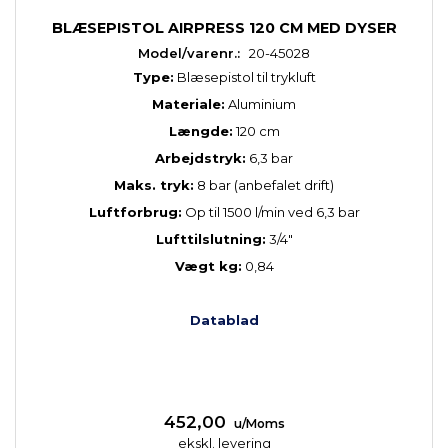
BLÆSEPISTOL AIRPRESS 120 CM MED DYSER
Model/varenr.:
20-45028
Type:
Blæsepistol til trykluft
Materiale:
Aluminium
Længde:
120 cm
Arbejdstryk:
6,3 bar
Maks. tryk:
8 bar (anbefalet drift)
Luftforbrug:
Op til 1500 l/min ved 6,3 bar
Lufttilslutning:
3/4"
Vægt kg:
0,84
Datablad
452,00
u/Moms
ekskl. levering