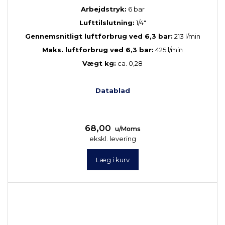
Arbejdstryk:
6 bar
Lufttilslutning:
1/4"
Gennemsnitligt luftforbrug ved 6,3 bar:
213 l/min
Maks. luftforbrug ved 6,3 bar:
425 l/min
Vægt kg:
ca. 0,28
Datablad
68,00
u/Moms
ekskl. levering
Læg i kurv