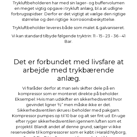
Trykluftbeholderen har med sin lager- og buffervolumen
en meget vigtig opgave i trykluft anlæg, bl.a at udligne
forbrugsspidser. Derfor er det vigtigt at vælge den rigtige
størrelse og den rigtige korrosionsbeskyttelse.
Trykluftbeholder leveres både som malet & galvaniseret.
Vi kan standard tilbyde følgende tryktrin: 11 - 15 - 23 - 36 - 41
Bar.
Det er forbundet med livsfare at
arbejde med trykbærende
anlæg.
Vi fraråder derfor at man selv skifter dele på en
kompressor som er monteret direkte på beholder.
Eksempel: Hvis man udskifter en sikkerhedsventil hvor
gevindet ligner ½” men måske ikke er det.
Sikkerhedsventilen skrues i beholder med pakgarn.
Kompressor pumpes op til 10 bar og alt ser fint ud. En uge
efter ryger sikkerhedsventilen igennem luften som et
projektil. Blandt andet af denne grund, sælger vi ikke
reservedele til kompressorer som er købt i Harald Nyborg,