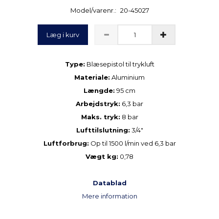
Model/varenr.:
20-45027
Læg i kurv
Type:
Blæsepistol til trykluft
Materiale:
Aluminium
Længde:
95 cm
Arbejdstryk:
6,3 bar
Maks. tryk:
8 bar
Lufttilslutning:
3/4"
Luftforbrug:
Op til 1500 l/min ved 6,3 bar
Vægt kg:
0,78
Datablad
Mere information