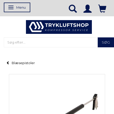
Menu
Skifte navigation
SØG
Blæsepistoler