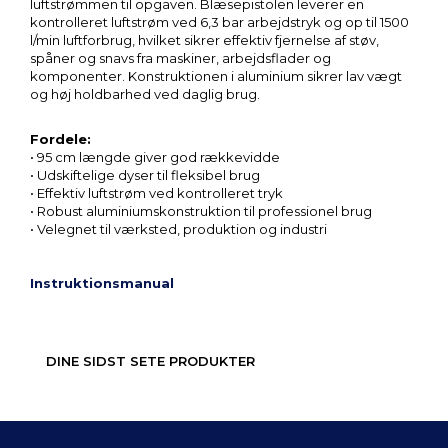
luftstrømmen til opgaven. Blæsepistolen leverer en
kontrolleret luftstrøm ved 6,3 bar arbejdstryk og op til 1500
l/min luftforbrug, hvilket sikrer effektiv fjernelse af støv,
spåner og snavs fra maskiner, arbejdsflader og
komponenter. Konstruktionen i aluminium sikrer lav vægt
og høj holdbarhed ved daglig brug.
Fordele:
• 95 cm længde giver god rækkevidde
• Udskiftelige dyser til fleksibel brug
• Effektiv luftstrøm ved kontrolleret tryk
• Robust aluminiumskonstruktion til professionel brug
• Velegnet til værksted, produktion og industri
Instruktionsmanual
DINE SIDST SETE PRODUKTER