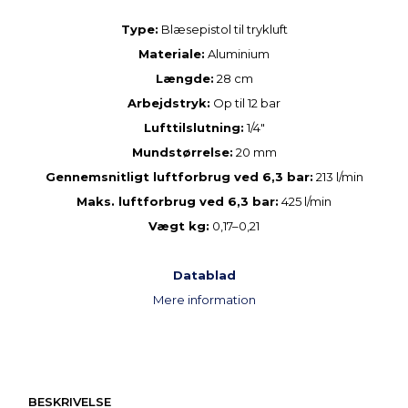
Type:
Blæsepistol til trykluft
Materiale:
Aluminium
Længde:
28 cm
Arbejdstryk:
Op til 12 bar
Lufttilslutning:
1/4"
Mundstørrelse:
20 mm
Gennemsnitligt luftforbrug ved 6,3 bar:
213 l/min
Maks. luftforbrug ved 6,3 bar:
425 l/min
Vægt kg:
0,17–0,21
Datablad
Mere information
BESKRIVELSE