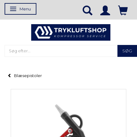
Menu
Skifte navigation
SØG
Blæsepistoler