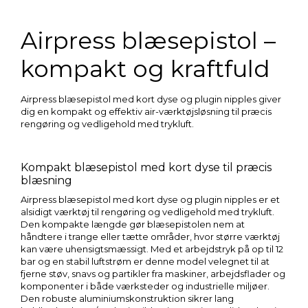
Airpress blæsepistol –
kompakt og kraftfuld
Airpress blæsepistol med kort dyse og plugin nipples giver
dig en kompakt og effektiv air-værktøjsløsning til præcis
rengøring og vedligehold med trykluft.
Kompakt blæsepistol med kort dyse til præcis
blæsning
Airpress blæsepistol med kort dyse og plugin nipples er et
alsidigt værktøj til rengøring og vedligehold med trykluft.
Den kompakte længde gør blæsepistolen nem at
håndtere i trange eller tætte områder, hvor større værktøj
kan være uhensigtsmæssigt. Med et arbejdstryk på op til 12
bar og en stabil luftstrøm er denne model velegnet til at
fjerne støv, snavs og partikler fra maskiner, arbejdsflader og
komponenter i både værksteder og industrielle miljøer.
Den robuste aluminiumskonstruktion sikrer lang