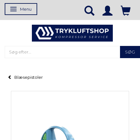
Menu
Skifte navigation
SØG
Blæsepistoler