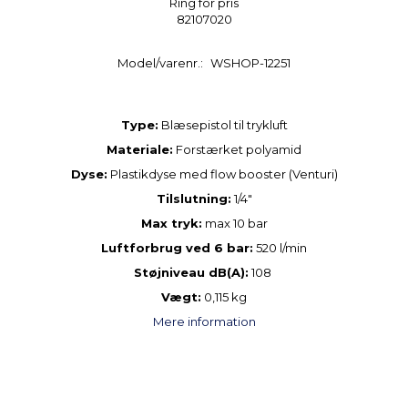
Ring for pris
82107020
Model/varenr.:
WSHOP-12251
Type:
Blæsepistol til trykluft
Materiale:
Forstærket polyamid
Dyse:
Plastikdyse med flow booster (Venturi)
Tilslutning:
1/4"
Max tryk:
max 10 bar
Luftforbrug ved 6 bar:
520 l/min
Støjniveau dB(A):
108
Vægt:
0,115 kg
Mere information