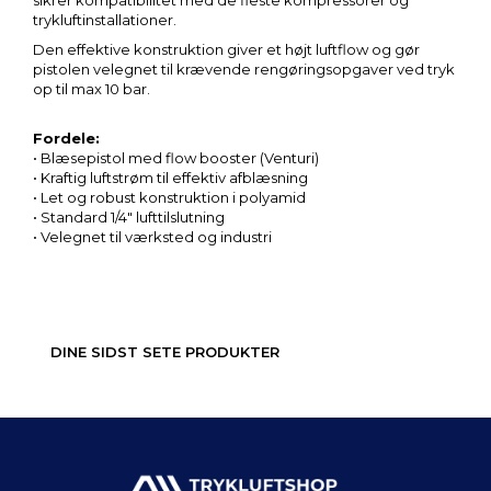
trykluftinstallationer.
Den effektive konstruktion giver et højt luftflow og gør
pistolen velegnet til krævende rengøringsopgaver ved tryk
op til max 10 bar.
Fordele:
• Blæsepistol med flow booster (Venturi)
• Kraftig luftstrøm til effektiv afblæsning
• Let og robust konstruktion i polyamid
• Standard 1/4" lufttilslutning
• Velegnet til værksted og industri
DINE SIDST SETE PRODUKTER