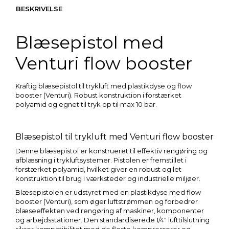
BESKRIVELSE
Blæsepistol med
Venturi flow booster
Kraftig blæsepistol til trykluft med plastikdyse og flow
booster (Venturi). Robust konstruktion i forstærket
polyamid og egnet til tryk op til max 10 bar.
Blæsepistol til trykluft med Venturi flow booster
Denne blæsepistol er konstrueret til effektiv rengøring og
afblæsning i trykluftsystemer. Pistolen er fremstillet i
forstærket polyamid, hvilket giver en robust og let
konstruktion til brug i værksteder og industrielle miljøer.
Blæsepistolen er udstyret med en plastikdyse med flow
booster (Venturi), som øger luftstrømmen og forbedrer
blæseeffekten ved rengøring af maskiner, komponenter
og arbejdsstationer. Den standardiserede 1/4" lufttilslutning
sikrer kompatibilitet med de fleste kompressorer og