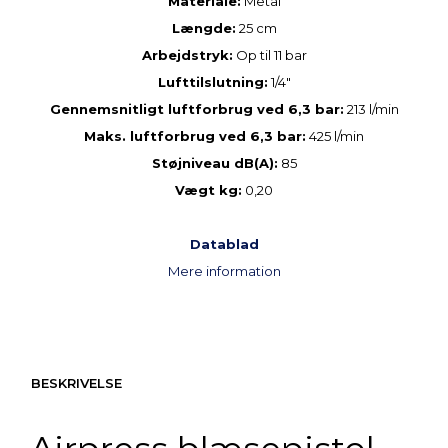
Materiale:
Metal
Længde:
25 cm
Arbejdstryk:
Op til 11 bar
Lufttilslutning:
1/4"
Gennemsnitligt luftforbrug ved 6,3 bar:
213 l/min
Maks. luftforbrug ved 6,3 bar:
425 l/min
Støjniveau dB(A):
85
Vægt kg:
0,20
Datablad
Mere information
BESKRIVELSE