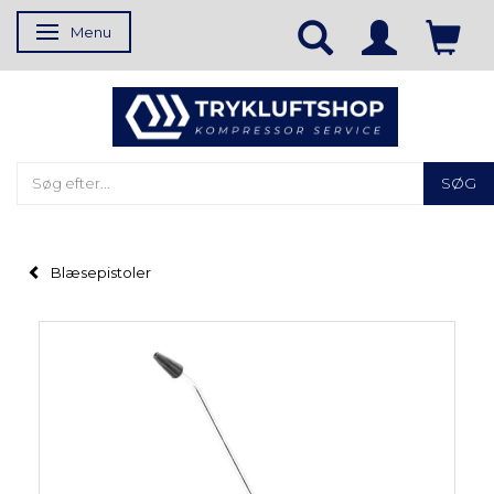
Menu
Skifte navigation
SØG
Blæsepistoler