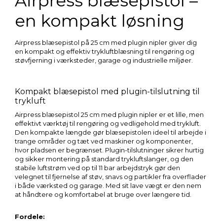
Airpress blæsepistol –
en kompakt løsning
Airpress blæsepistol på 25 cm med plugin nipler giver dig
en kompakt og effektiv trykluftblæsning til rengøring og
støvfjerning i værksteder, garage og industrielle miljøer.
Kompakt blæsepistol med plugin-tilslutning til
trykluft
Airpress blæsepistol 25 cm med plugin nipler er et lille, men
effektivt værktøj til rengøring og vedligehold med trykluft.
Den kompakte længde gør blæsepistolen ideel til arbejde i
trange områder og tæt ved maskiner og komponenter,
hvor pladsen er begrænset. Plugin-tilslutninger sikrer hurtig
og sikker montering på standard trykluftslanger, og den
stabile luftstrøm ved op til 11 bar arbejdstryk gør den
velegnet til fjernelse af støv, snavs og partikler fra overflader
i både værksted og garage. Med sit lave vægt er den nem
at håndtere og komfortabel at bruge over længere tid.
Fordele: