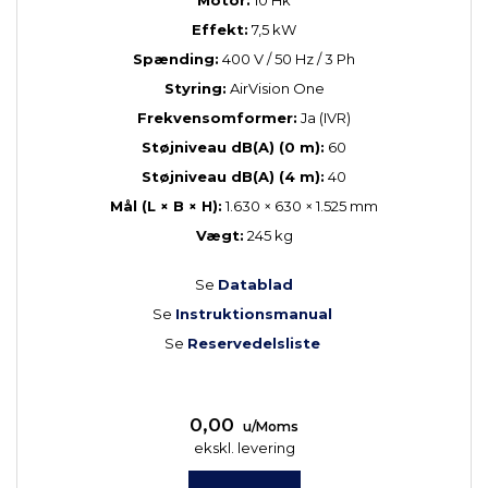
Effekt:
7,5 kW
Spænding:
400 V / 50 Hz / 3 Ph
Styring:
AirVision One
Frekvensomformer:
Ja (IVR)
Støjniveau dB(A) (0 m):
60
Støjniveau dB(A) (4 m):
40
Mål (L × B × H):
1.630 × 630 × 1.525 mm
Vægt:
245 kg
Se
Datablad
Se
Instruktionsmanual
Se
Reservedelsliste
0,00
u/Moms
ekskl. levering