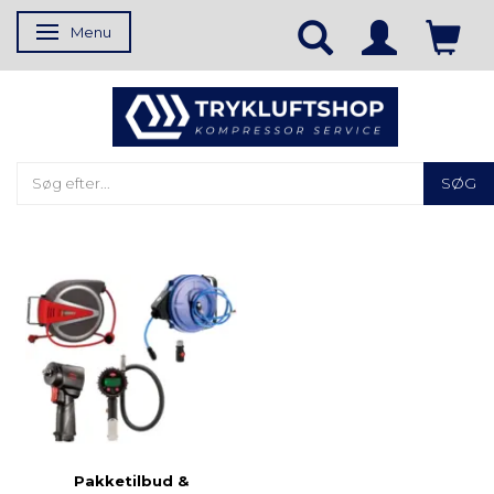
Menu
Skifte navigation
SØG
Pakketilbud &