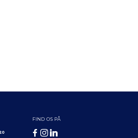
FIND OS PÅ
 20