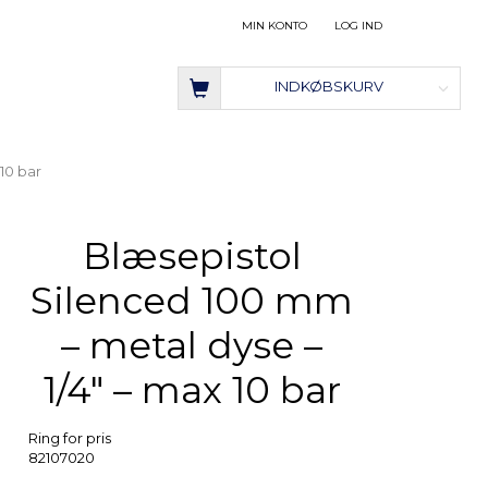
MIN KONTO
LOG IND
INDKØBSKURV
10 bar
Blæsepistol
Silenced 100 mm
– metal dyse –
1/4" – max 10 bar
Ring for pris
82107020