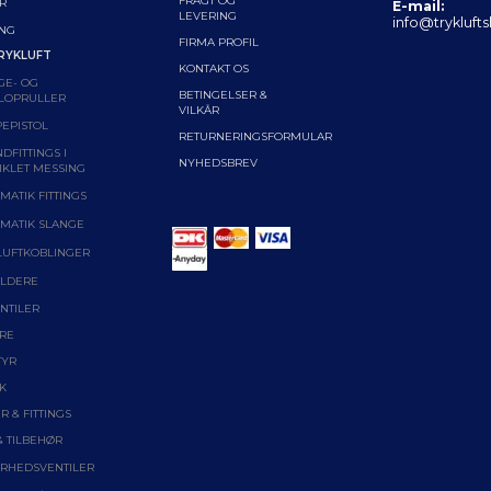
FRAGT OG
R
E-mail:
LEVERING
info@trykluft
ING
FIRMA PROFIL
RYKLUFT
KONTAKT OS
GE- OG
BETINGELSER &
LOPRULLER
VILKÅR
EPISTOL
RETURNERINGSFORMULAR
DFITTINGS I
NYHEDSBREV
IKLET MESSING
MATIK FITTINGS
MATIK SLANGE
LUFTKOBLINGER
LDERE
NTILER
RE
TYR
K
R & FITTINGS
& TILBEHØR
ERHEDSVENTILER