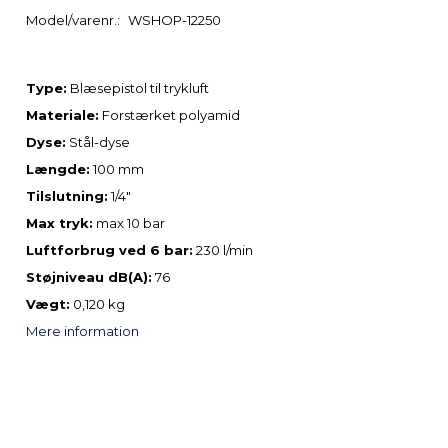
Model/varenr.:
WSHOP-12250
Type:
Blæsepistol til trykluft
Materiale:
Forstærket polyamid
Dyse:
Stål-dyse
Længde:
100 mm
Tilslutning:
1/4"
Max tryk:
max 10 bar
Luftforbrug ved 6 bar:
230 l/min
Støjniveau dB(A):
76
Vægt:
0,120 kg
Mere information