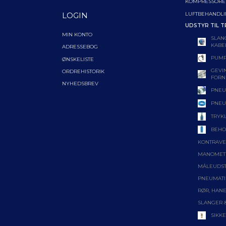
KOMPRESSORE
LUFTBEHANDL
LOGIN
UDSTYR TIL T
MIN KONTO
SLAN
KABE
ADRESSEBOG
PUMP
ØNSKELISTE
GEVIN
ORDREHISTORIK
FORN
NYHEDSBREV
PNEU
PNEU
TRYK
BEHO
KONTRAVE
MANOMET
MÅLEUDS
PNEUMATI
RØR, HANE
SLANGER 
SIKK