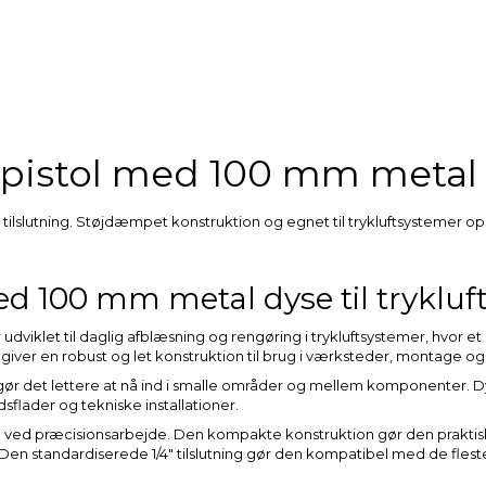
pistol med 100 mm metal
ilslutning. Støjdæmpet konstruktion og egnet til trykluftsystemer op t
d 100 mm metal dyse til trykluf
klet til daglig afblæsning og rengøring i trykluftsystemer, hvor et
et giver en robust og let konstruktion til brug i værksteder, montage 
 det lettere at nå ind i smalle områder og mellem komponenter. Dysen
dsflader og tekniske installationer.
l ved præcisionsarbejde. Den kompakte konstruktion gør den praktis
r. Den standardiserede 1/4" tilslutning gør den kompatibel med de flest