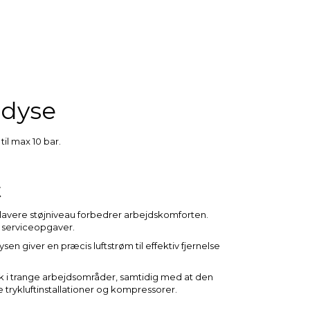
 dyse
il max 10 bar.
t
 lavere støjniveau forbedrer arbejdskomforten.
og serviceopgaver.
 giver en præcis luftstrøm til effektiv fjernelse
k i trange arbejdsområder, samtidig med at den
e trykluftinstallationer og kompressorer.