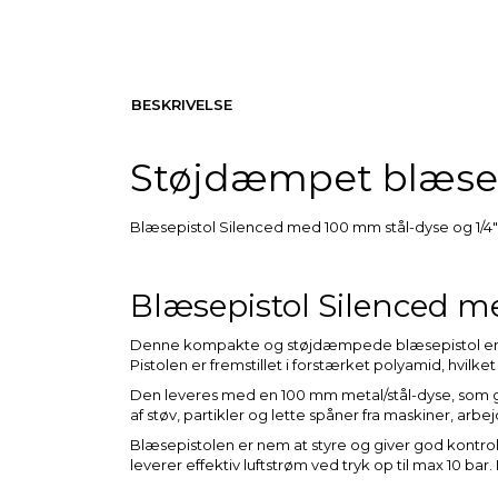
BESKRIVELSE
Støjdæmpet blæse
Blæsepistol Silenced med 100 mm stål-dyse og 1/4" t
Blæsepistol Silenced me
Denne kompakte og støjdæmpede blæsepistol er udvi
Pistolen er fremstillet i forstærket polyamid, hvilk
Den leveres med en 100 mm metal/stål-dyse, som gør
af støv, partikler og lette spåner fra maskiner, arbej
Blæsepistolen er nem at styre og giver god kontro
leverer effektiv luftstrøm ved tryk op til max 10 ba