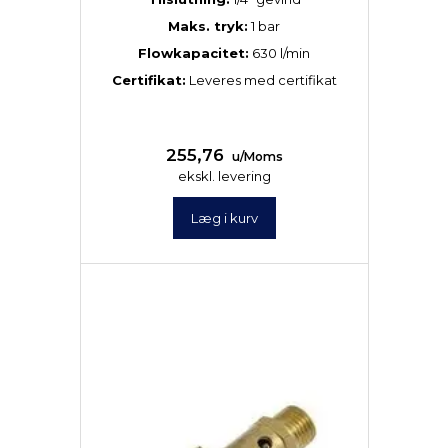
Maks. tryk:
1 bar
Flowkapacitet:
630 l/min
Certifikat:
Leveres med certifikat
255,76
u/Moms
ekskl. levering
Læg i kurv