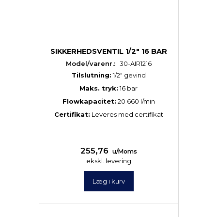
SIKKERHEDSVENTIL 1/2" 16 BAR
Model/varenr.:
30-AIR1216
Tilslutning:
1/2″ gevind
Maks. tryk:
16 bar
Flowkapacitet:
20 660 l/min
Certifikat:
Leveres med certifikat
255,76
u/Moms
ekskl. levering
Læg i kurv