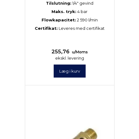
Tilslutning:
1/4″ gevind
Maks. tryk:
4 bar
Flowkapacitet:
2 590 l/min
Certifikat:
Leveres med certifikat
255,76
u/Moms
ekskl. levering
Læg i kurv