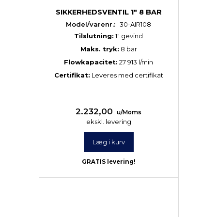
SIKKERHEDSVENTIL 1" 8 BAR
Model/varenr.:
30-AIR108
Tilslutning:
1″ gevind
Maks. tryk:
8 bar
Flowkapacitet:
27 913 l/min
Certifikat:
Leveres med certifikat
2.232,00
u/Moms
ekskl. levering
Læg i kurv
GRATIS levering!