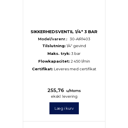
SIKKERHEDSVENTIL 1/4" 3 BAR
Model/varenr.:
30-AIR1403
Tilslutning:
1/4″ gevind
Maks. tryk:
3 bar
Flowkapacitet:
2 450 l/min
Certifikat:
Leveres med certifikat
255,76
u/Moms
ekskl. levering
Læg i kurv