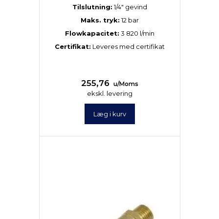
Tilslutning:
1/4″ gevind
Maks. tryk:
12 bar
Flowkapacitet:
3 820 l/min
Certifikat:
Leveres med certifikat
255,76
u/Moms
ekskl. levering
Læg i kurv