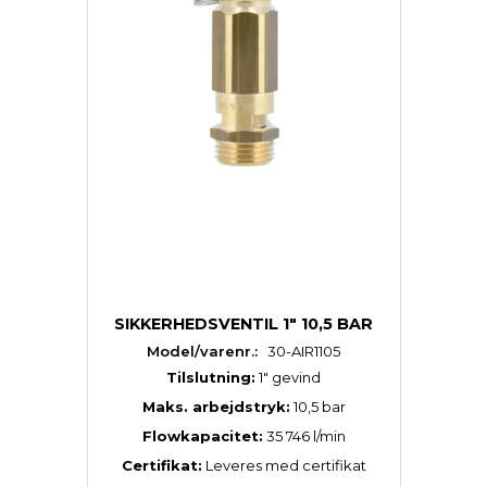
SIKKERHEDSVENTIL 1" 10,5 BAR
Model/varenr.:
30-AIR1105
Tilslutning:
1″ gevind
Maks. arbejdstryk:
10,5 bar
Flowkapacitet:
35 746 l/min
Certifikat:
Leveres med certifikat