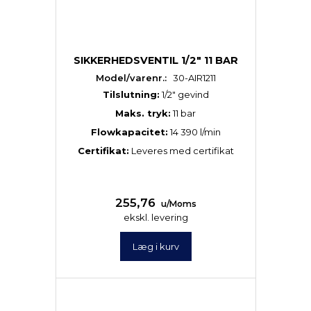
SIKKERHEDSVENTIL 1/2" 11 BAR
Model/varenr.:
30-AIR1211
Tilslutning:
1/2″ gevind
Maks. tryk:
11 bar
Flowkapacitet:
14 390 l/min
Certifikat:
Leveres med certifikat
255,76
u/Moms
ekskl. levering
Læg i kurv