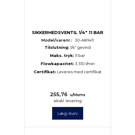
SIKKERHEDSVENTIL 1/4" 11 BAR
Model/varenr.:
30-AIR1411
Tilslutning:
1/4″ gevind
Maks. tryk:
11 bar
Flowkapacitet:
3 310 l/min
Certifikat:
Leveres med certifikat
255,76
u/Moms
ekskl. levering
Læg i kurv