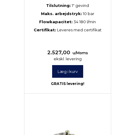
Tilslutning:
1″ gevind
Maks. arbejdstryk:
10 bar
Flowkapacitet:
34 180 l/min
Certifikat:
Leveres med certifikat
2.527,00
u/Moms
ekskl. levering
Læg i kurv
GRATIS levering!