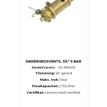
SIKKERHEDSVENTIL 1/4" 5 BAR
Model/varenr.:
30-AIR1405
Tilslutning:
1/4″ gevind
Maks. tryk:
5 bar
Flowkapacitet:
2 720 l/min
Certifikat:
Leveres med certifikat