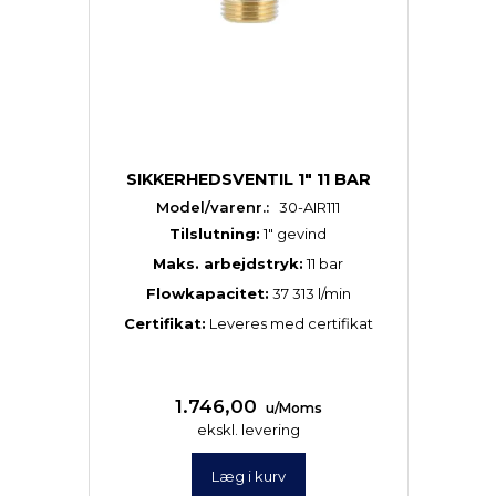
SIKKERHEDSVENTIL 1" 11 BAR
Model/varenr.:
30-AIR111
Tilslutning:
1″ gevind
Maks. arbejdstryk:
11 bar
Flowkapacitet:
37 313 l/min
Certifikat:
Leveres med certifikat
1.746,00
u/Moms
ekskl. levering
Læg i kurv