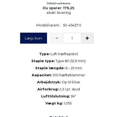
705,00
u/Moms
Du sparer:
176,25
ekskl. levering
Model/varenr.:
50-45427-5
Læg i kurv
Type:
Luft-hæftepistol
Staple type:
Type 80 (12,9 mm)
Staple længde:
6 – 25 mm
Kapacitet:
100 hæfteklammer
Arbejdstryk:
Op til 6 bar
Airforbrug:
2,3 l pr. skud
Lufttilslutning:
1/4"
Vægt kg:
1,055