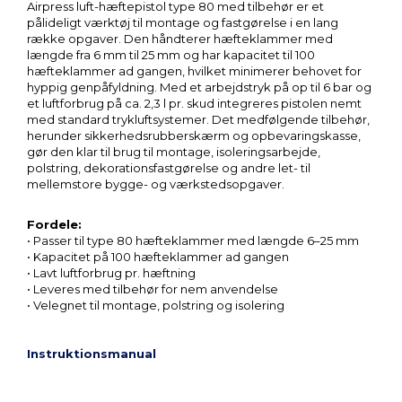
Airpress luft-hæftepistol type 80 med tilbehør er et
pålideligt værktøj til montage og fastgørelse i en lang
række opgaver. Den håndterer hæfteklammer med
længde fra 6 mm til 25 mm og har kapacitet til 100
hæfteklammer ad gangen, hvilket minimerer behovet for
hyppig genpåfyldning. Med et arbejdstryk på op til 6 bar og
et luftforbrug på ca. 2,3 l pr. skud integreres pistolen nemt
med standard trykluftsystemer. Det medfølgende tilbehør,
herunder sikkerhedsrubberskærm og opbevaringskasse,
gør den klar til brug til montage, isoleringsarbejde,
polstring, dekorationsfastgørelse og andre let- til
mellemstore bygge- og værkstedsopgaver.
Fordele:
• Passer til type 80 hæfteklammer med længde 6–25 mm
• Kapacitet på 100 hæfteklammer ad gangen
• Lavt luftforbrug pr. hæftning
• Leveres med tilbehør for nem anvendelse
• Velegnet til montage, polstring og isolering
Instruktionsmanual