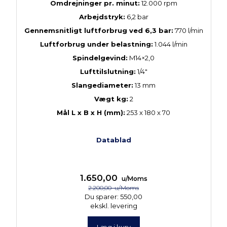
Omdrejninger pr. minut:
12.000 rpm
Arbejdstryk:
6,2 bar
Gennemsnitligt luftforbrug ved 6,3 bar:
770 l/min
Luftforbrug under belastning:
1.044 l/min
Spindelgevind:
M14×2,0
Lufttilslutning:
1/4"
Slangediameter:
13 mm
Vægt kg:
2
Mål L x B x H (mm):
253 x 180 x 70
Datablad
1.650,00
u/Moms
2.200,00
u/Moms
Du sparer:
550,00
ekskl. levering