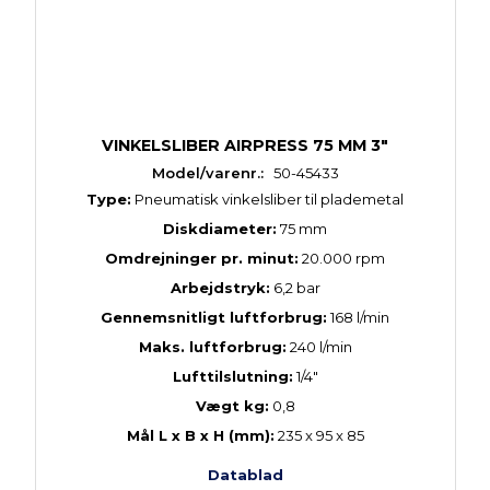
VINKELSLIBER AIRPRESS 75 MM 3"
Model/varenr.:
50-45433
Type:
Pneumatisk vinkelsliber til plademetal
Diskdiameter:
75 mm
Omdrejninger pr. minut:
20.000 rpm
Arbejdstryk:
6,2 bar
Gennemsnitligt luftforbrug:
168 l/min
Maks. luftforbrug:
240 l/min
Lufttilslutning:
1/4"
Vægt kg:
0,8
Mål L x B x H (mm):
235 x 95 x 85
Datablad