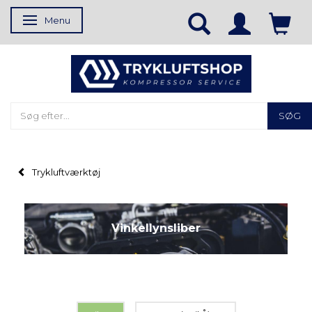
Menu
Skifte navigation
SØG
Trykluftværktøj
Vinkellynsliber