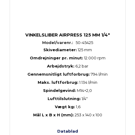
VINKELSLIBER AIRPRESS 125 MM 1/4"
Model/varenr.:
50-45425
Skivediameter:
125 mm
Omdrejninger pr. minut:
12.000 rpm
Arbejdstryk:
6,2 bar
Gennemsnitligt luftforbrug:
794 l/min
Maks. luftforbrug:
1.134 l/min
Spindelgevind:
M14×2,0
Lufttilslutning:
1/4"
Vægt kg:
1,6
Mål L x B x H (mm):
253 x 140 x 100
Datablad