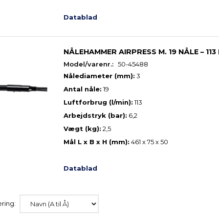
Datablad
NÅLEHAMMER AIRPRESS M. 19 NÅLE – 113 
Model/varenr.:
50-45488
Nålediameter (mm):
3
Antal nåle:
19
Luftforbrug (l/min):
113
Arbejdstryk (bar):
6,2
Vægt (kg):
2,5
Mål L x B x H (mm):
461 x 75 x 50
Datablad
ring: