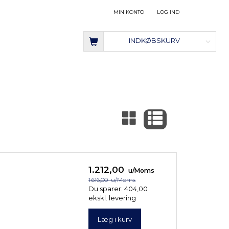
MIN KONTO
LOG IND
INDKØBSKURV
1.212,00
u/Moms
1.616,00
u/Moms
Du sparer:
404,00
ekskl. levering
Læg i kurv