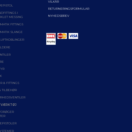
VILKÅR
EPISTOL
RETURNERINGSFORMULAR
DFITTINGS I
NYHEDSBREV
IKLET MESSING
MATIK FITTINGS
MATIK SLANGE
LUFTKOBLINGER
LDERE
NTILER
RE
TYR
K
R & FITTINGS
& TILBEHØR
ERHEDSVENTILER
TVÆRKTØJ
FORØGER
TER
EPISTOLER
YSTEMER