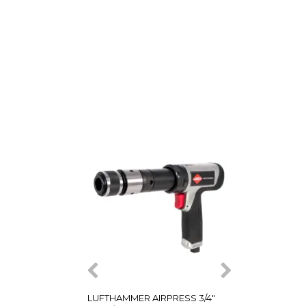
NYHEDER PÅ
SHOPPEN
LUFTHAMMER AIRPRESS 3/4"
NÅLEHAMMER A