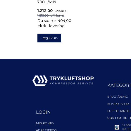
708 L/MIN
NÅLE – 113 L/MI
1.212,00
978,00
u/Moms
u/Moms
1.616,00
u/Moms
1.304,00
u/Moms
Du sparer:
404,00
Du sparer:
326,
ekskl. levering
ekskl. levering
Læg i kurv
Læg i kurv
KATEGORI
BRUGT/DEMO
KOMPRESSORE
LUFTBEHANDL
LOGIN
UDSTYR TIL T
MIN KONTO
SLAN
KABE
ADRESSEBOG