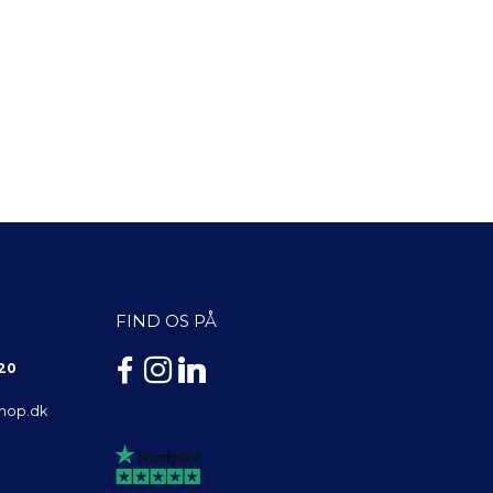
FIND OS PÅ
 20
shop.dk