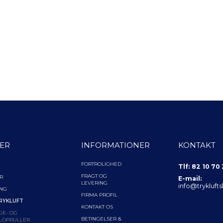
N
NÅLE – 1/4″ 85 L/MIN
1.104,00
u/Moms
1.472,00
u/Moms
00
Du sparer:
368,00
ekskl. levering
Læg i kurv
ER
INFORMATIONER
KONTAKT
FORTROLIGHED
Tlf: 82 10 70
FRAGT OG
R
E-mail:
LEVERING
info@trykluft
ING
FIRMA PROFIL
RYKLUFT
KONTAKT OS
GE- OG
BETINGELSER &
LOPRULLER