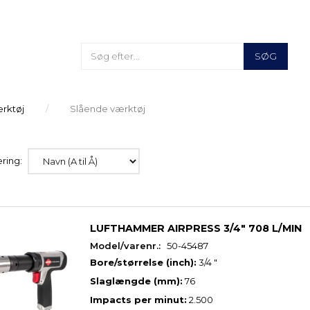
SØG
ærktøj
Slående værktøj
ring:
LUFTHAMMER AIRPRESS 3/4" 708 L/MIN
Model/varenr.:
50-45487
Bore/størrelse (inch):
3/4 "
Slaglængde (mm):
76
Impacts per minut:
2.500