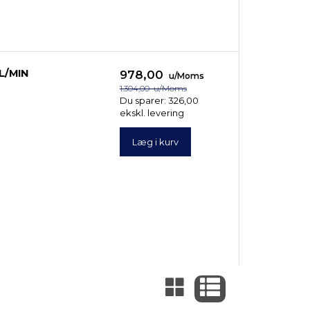
L/MIN
978,00
u/Moms
1.304,00
u/Moms
Du sparer:
326,00
ekskl. levering
Læg i kurv