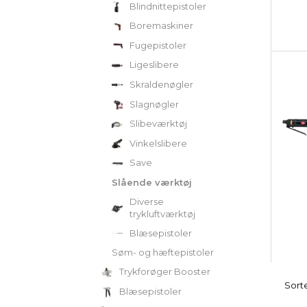
Blindnittepistoler
Boremaskiner
Fugepistoler
Ligeslibere
Skraldenøgler
Slagnøgler
Slibeværktøj
Vinkelslibere
Save
Slående værktøj
Diverse
trykluftværktøj
Blæsepistoler
Søm- og hæftepistoler
Trykforøger Booster
Sorte
Blæsepistoler