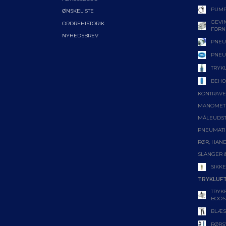
PUMP
ØNSKELISTE
GEVIN
ORDREHISTORIK
FORN
NYHEDSBREV
PNEU
PNEU
TRYK
BEHO
KONTRAVE
MANOMET
MÅLEUDS
PNEUMATI
RØR, HANE
SLANGER 
SIKK
TRYKLUF
TRYK
BOOS
BLÆS
RØRS