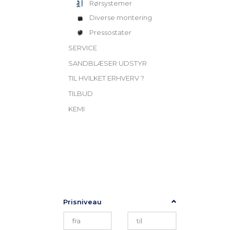
Rørsystemer
Diverse montering
Pressostater
SERVICE
SANDBLÆSER UDSTYR
TIL HVILKET ERHVERV ?
TILBUD
KEMI
Skifte
TILPAS UDVALG
filter
Prisniveau