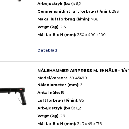
Arbejdstryk (bar):
6,2
Gennemsnitligt luftforbrug (l/min):
283
Maks. luftforbrug (l/min):
708
Vægt (kg):
2,6
Mål L x B x H (mm):
330 x 400 x 100
Datablad
NÅLEHAMMER AIRPRESS M. 19 NÅLE – 1/4″
Model/varenr.:
50-45490
Nålediameter (mm):
3
Antal nåle:
19
Luftforbrug (l/min):
85
Arbejdstryk (bar):
6,2
Vægt (kg):
2,7
Mål L x B x H (mm):
343 x 49 x 176