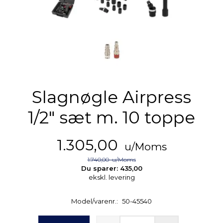
Slagnøgle Airpress
1/2″ sæt m. 10 toppe
1.305,00
u/Moms
1.740,00
u/Moms
Du sparer:
435,00
ekskl. levering
Model/varenr.:
50-45540