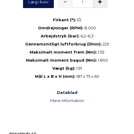
Læg i kurv
Firkant ("):
1/2
Omdrejninger (RPM):
8.000
Arbejdstryk (bar):
6,2–6,3
Gennemsnitligt luftforbrug (l/min):
225
Maksimalt moment frem (Nm):
1.112
Maksimalt moment bagud (Nm):
1.800
Vægt (kg):
1,91
Mål L x B x H (mm):
187 x 75 x 60
Datablad
Mere information
BESKRIVELSE