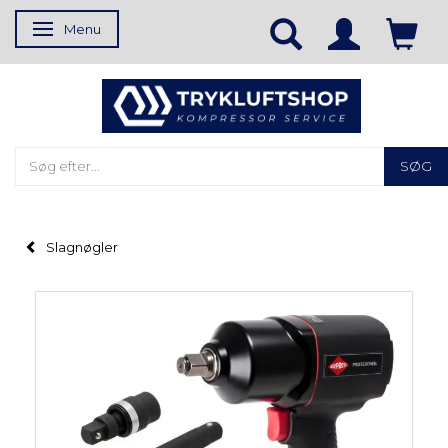
Menu
Skifte navigation
SØG
Slagnøgler