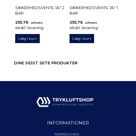
SIKKERHEDSVENTIL 1/4" 2
SIKKERHEDSVENTIL 1/4" 1
PUMPE
BAR
BAR
TRAKT
255,76
255,76
345,
u/Moms
u/Moms
ekskl. levering
ekskl. levering
ekskl.
Læg i kurv
Læg i kurv
Læg 
DINE SIDST SETE PRODUKTER
INFORMATIONER
FORTROLIGHED