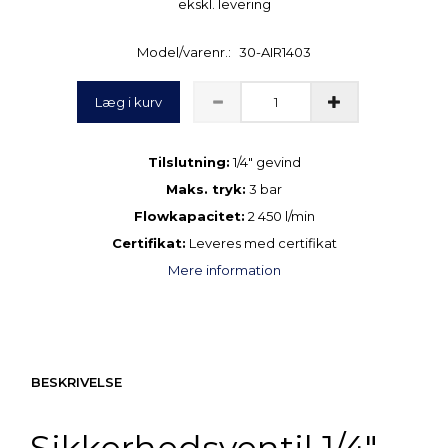
ekskl. levering
Model/varenr.:
30-AIR1403
Læg i kurv
Tilslutning:
1/4″ gevind
Maks. tryk:
3 bar
Flowkapacitet:
2 450 l/min
Certifikat:
Leveres med certifikat
Mere information
BESKRIVELSE
Sikkerhedsventil 1/4″ –