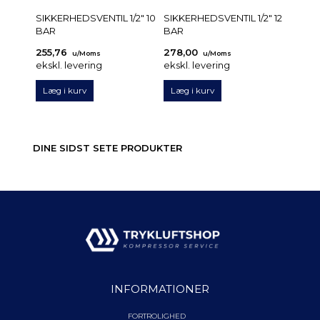
SIKKERHEDSVENTIL 1/2" 10
SIKKERHEDSVENTIL 1/2" 12
SIKKE
BAR
BAR
BAR
255,76
278,00
255,7
u/Moms
u/Moms
ekskl. levering
ekskl. levering
ekskl.
Læg i kurv
Læg i kurv
Læg 
DINE SIDST SETE PRODUKTER
INFORMATIONER
FORTROLIGHED