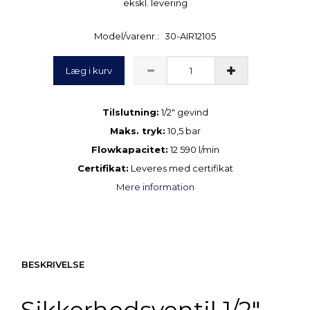
ekskl. levering
Model/varenr.:
30-AIR12105
Læg i kurv
Tilslutning:
1/2″ gevind
Maks. tryk:
10,5 bar
Flowkapacitet:
12 590 l/min
Certifikat:
Leveres med certifikat
Mere information
BESKRIVELSE
Sikkerhedsventil 1/2″ –