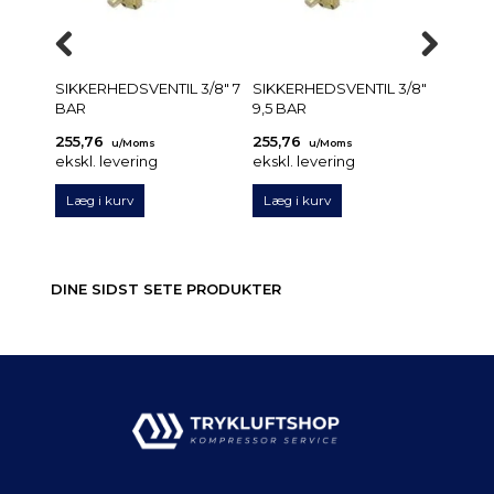
SIKKERHEDSVENTIL 3/8" 7
SIKKERHEDSVENTIL 3/8"
SIKKE
BAR
9,5 BAR
10 BA
255,76
255,76
255,7
u/Moms
u/Moms
ekskl. levering
ekskl. levering
ekskl.
Læg i kurv
Læg i kurv
Læg 
DINE SIDST SETE PRODUKTER