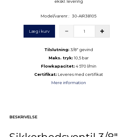
ekskl. levering
Model/varenr.:
30-AIR38105
Læg i kurv
Tilslutning:
3/8″ gevind
Maks. tryk:
10,5 bar
Flowkapacitet:
4 570 l/min
Certifikat:
Leveres med certifikat
Mere information
BESKRIVELSE
Sikkerhedsventil 3/8″ –