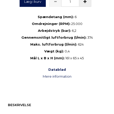
Læg i kurv
Spændetang (mm):
6
Omdrejninger (RPM):
25.000
Arbejdstryk (bar):
6,2
Gennemsnitligt luftforbrug (l/min):
374
Maks. luftforbrug (l/min):
624
Vægt (kg):
0,4
Mål L x B x H (mm):
161 x 65 x 45
Datablad
Mere information
BESKRIVELSE