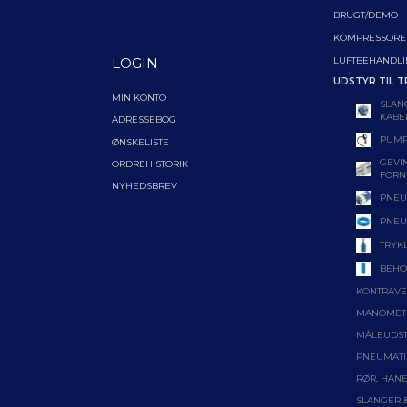
BRUGT/DEMO
KOMPRESSORE
LUFTBEHANDL
LOGIN
UDSTYR TIL T
MIN KONTO
SLAN
KABE
ADRESSEBOG
PUMP
ØNSKELISTE
GEVIN
ORDREHISTORIK
FORN
NYHEDSBREV
PNEU
PNEU
TRYK
BEHO
KONTRAVE
MANOMET
MÅLEUDS
PNEUMATI
RØR, HANE
SLANGER 