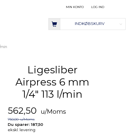
MIN KONTO
LOG IND
INDKØBSKURV
l/min
Ligesliber
Airpress 6 mm
1/4" 113 l/min
562,50
u/Moms
750,00
u/Moms
Du sparer:
187,50
ekskl. levering