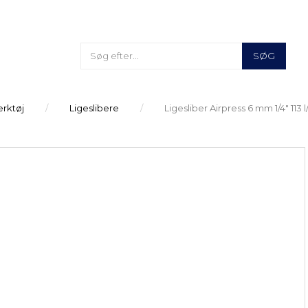
SØG
ærktøj
Ligeslibere
Ligesliber Airpress 6 mm 1/4" 113 