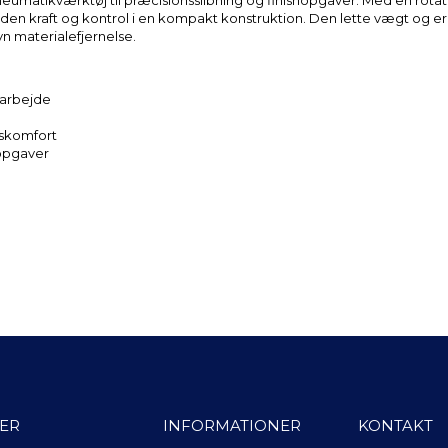
t pneumatikværktøj til præcisionsslibning og finishopgaver. Med en rot
r den kraft og kontrol i en kompakt konstruktion. Den lette vægt og 
n materialefjernelse.
sarbejde
dskomfort
eopgaver
ER
INFORMATIONER
KONTAKT