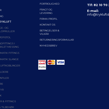
FORTROLIGHED
Tlf: 82 10 70
FRAGT OG
R
E-mail:
LEVERING
info@trykluft
ING
FIRMA PROFIL
RYKLUFT
KONTAKT OS
GE- OG
BETINGELSER &
LOPRULLER
VILKÅR
EPISTOL
RETURNERINGSFORMULAR
DFITTINGS I
NYHEDSBREV
IKLET MESSING
MATIK FITTINGS
MATIK SLANGE
LUFTKOBLINGER
LDERE
NTILER
RE
TYR
K
R & FITTINGS
& TILBEHØR