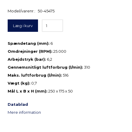
Model/varenr.:
50-45475
Læg i kurv
Spændetang (mm):
6
Omdrejninger (RPM):
25.000
Arbejdstryk (bar):
6,2
Gennemsnitligt luftforbrug (l/min):
310
Maks. luftforbrug (l/min):
516
Vægt (kg):
0,7
Mål L x B x H (mm):
250 x 175 x 50
Datablad
Mere information