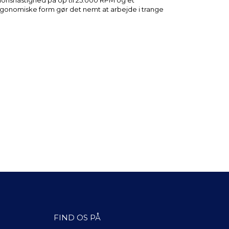
ationshastighed på op til 25.000 RPM og et
ergonomiske form gør det nemt at arbejde i trange
FIND OS PÅ