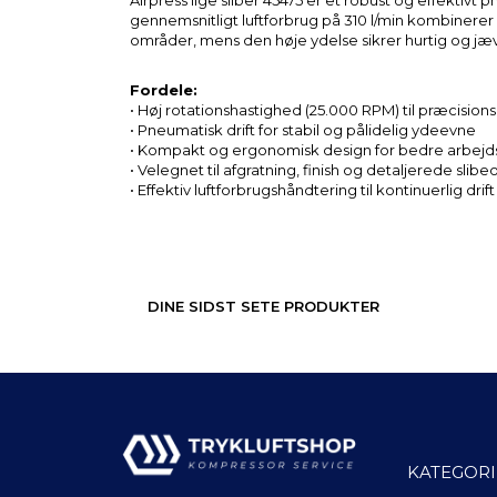
Airpress lige sliber 45475 er et robust og effektiv
gennemsnitligt luftforbrug på 310 l/min kombinere
områder, mens den høje ydelse sikrer hurtig og jæv
Fordele:
• Høj rotationshastighed (25.000 RPM) til præcision
• Pneumatisk drift for stabil og pålidelig ydeevne
• Kompakt og ergonomisk design for bedre arbej
• Velegnet til afgratning, finish og detaljerede slib
• Effektiv luftforbrugshåndtering til kontinuerlig drift
DINE SIDST SETE PRODUKTER
KATEGORI