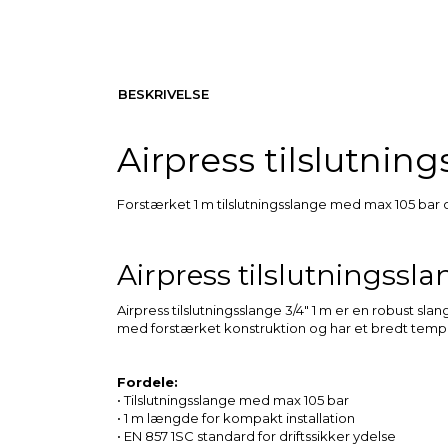
BESKRIVELSE
Airpress tilslutnin
Forstærket 1 m tilslutningsslange med max 105 bar og
Airpress tilslutningssla
Airpress tilslutningsslange 3/4″ 1 m er en robust sl
med forstærket konstruktion og har et bredt tempera
Fordele:
• Tilslutningsslange med max 105 bar
• 1 m længde for kompakt installation
• EN 857 1SC standard for driftssikker ydelse