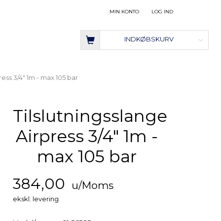
MIN KONTO
LOG IND
INDKØBSKURV
ress 3/4" 1m - max 105 bar
Tilslutningsslange
Airpress 3/4" 1m -
max 105 bar
384,00
u/Moms
ekskl. levering