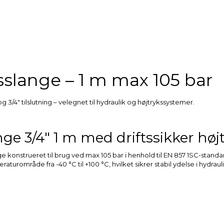
gsslange – 1 m max 105 bar
 3/4″ tilslutning – velegnet til hydraulik og højtrykssystemer.
nge 3/4″ 1 m med driftssikker hø
ange konstrueret til brug ved max 105 bar i henhold til EN 857 1SC-stand
turområde fra -40 °C til +100 °C, hvilket sikrer stabil ydelse i hydra