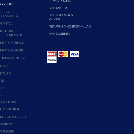
FIRMA PROFIL
RYKLUFT
KONTAKT OS
GE- OG
BETINGELSER &
LOPRULLER
VILKÅR
EPISTOL
RETURNERINGSFORMULAR
DFITTINGS I
NYHEDSBREV
IKLET MESSING
MATIK FITTINGS
MATIK SLANGE
LUFTKOBLINGER
LDERE
NTILER
RE
TYR
K
R & FITTINGS
& TILBEHØR
ERHEDSVENTILER
VÆRKTØJ
FORØGER