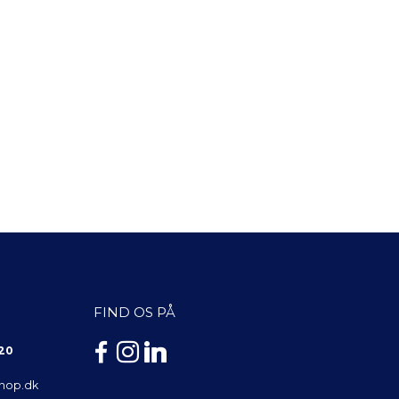
FIND OS PÅ
 20
shop.dk