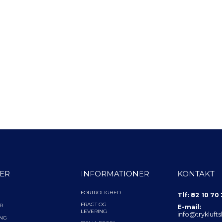
ER
INFORMATIONER
KONTAKT
FORTROLIGHED
Tlf: 82 10 70
FRAGT OG
R
E-mail:
LEVERING
info@trykluft
ING