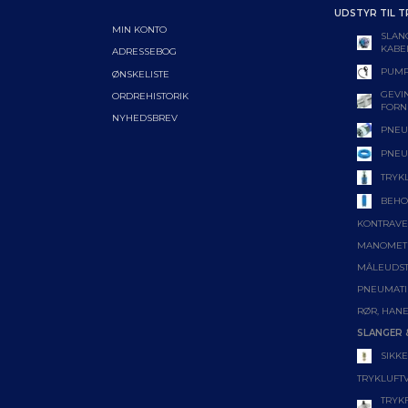
UDSTYR TIL T
MIN KONTO
SLAN
KABE
ADRESSEBOG
PUMP
ØNSKELISTE
GEVIN
ORDREHISTORIK
FORN
NYHEDSBREV
PNEU
PNEU
TRYK
BEHO
KONTRAVE
MANOMET
MÅLEUDS
PNEUMATI
RØR, HANE
SLANGER 
SIKK
TRYKLUFT
TRYK