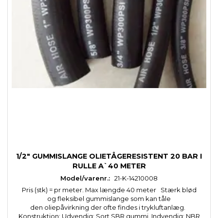
1/2" GUMMISLANGE OLIETÅGERESISTENT 20 BAR I
RULLE A`40 METER
Model/varenr.:
21-K-14210008
Pris (stk) = pr meter. Max længde 40 meter Stærk blød
og fleksibel gummislange som kan tåle
den oliepåvirkning der ofte findes i trykluftanlæg.
Konstruktion: Udvendig: Sort SBR gummi. Indvendig: NBR