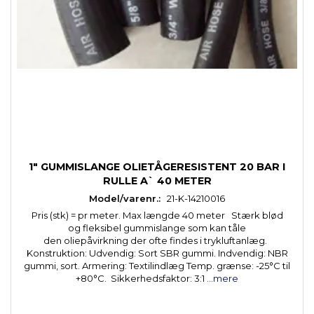
1" GUMMISLANGE OLIETÅGERESISTENT 20 BAR I
RULLE A` 40 METER
Model/varenr.:
21-K-14210016
Pris (stk) = pr meter. Max længde 40 meter Stærk blød
og fleksibel gummislange som kan tåle
den oliepåvirkning der ofte findes i trykluftanlæg.
Konstruktion: Udvendig: Sort SBR gummi. Indvendig: NBR
gummi, sort. Armering: Textilindlæg Temp. grænse: -25°C til
+80°C. Sikkerhedsfaktor: 3:1
...mere