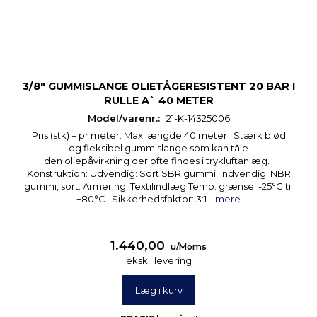
3/8" GUMMISLANGE OLIETÅGERESISTENT 20 BAR I
RULLE A` 40 METER
Model/varenr.:
21-K-14325006
Pris (stk) = pr meter. Max længde 40 meter Stærk blød
og fleksibel gummislange som kan tåle
den oliepåvirkning der ofte findes i trykluftanlæg.
Konstruktion: Udvendig: Sort SBR gummi. Indvendig: NBR
gummi, sort. Armering: Textilindlæg Temp. grænse: -25°C til
+80°C. Sikkerhedsfaktor: 3:1
...mere
1.440,00
u/Moms
ekskl. levering
Læg i kurv