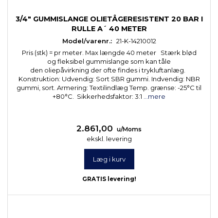
3/4" GUMMISLANGE OLIETÅGERESISTENT 20 BAR I
RULLE A´ 40 METER
Model/varenr.:
21-K-14210012
Pris (stk) = pr meter. Max længde 40 meter Stærk blød
og fleksibel gummislange som kan tåle
den oliepåvirkning der ofte findes i trykluftanlæg.
Konstruktion: Udvendig: Sort SBR gummi. Indvendig: NBR
gummi, sort. Armering: Textilindlæg Temp. grænse: -25°C til
+80°C. Sikkerhedsfaktor: 3:1
...mere
2.861,00
u/Moms
ekskl. levering
Læg i kurv
GRATIS levering!