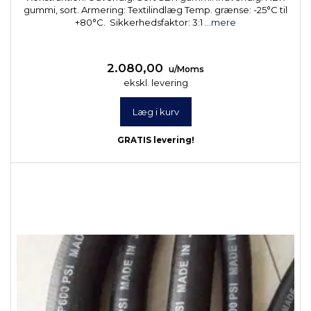
gummi, sort. Armering: Textilindlæg Temp. grænse: -25°C til
+80°C. Sikkerhedsfaktor: 3:1
...mere
2.080,00
u/Moms
ekskl. levering
Læg i kurv
GRATIS levering!