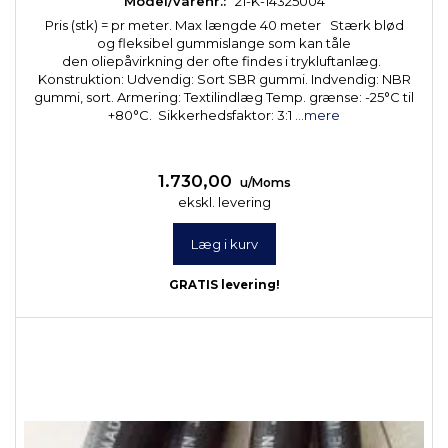
Model/varenr.:
21-K-14325004
Pris (stk) = pr meter. Max længde 40 meter Stærk blød
og fleksibel gummislange som kan tåle
den oliepåvirkning der ofte findes i trykluftanlæg.
Konstruktion: Udvendig: Sort SBR gummi. Indvendig: NBR
gummi, sort. Armering: Textilindlæg Temp. grænse: -25°C til
+80°C. Sikkerhedsfaktor: 3:1
...mere
1.730,00
u/Moms
ekskl. levering
Læg i kurv
GRATIS levering!