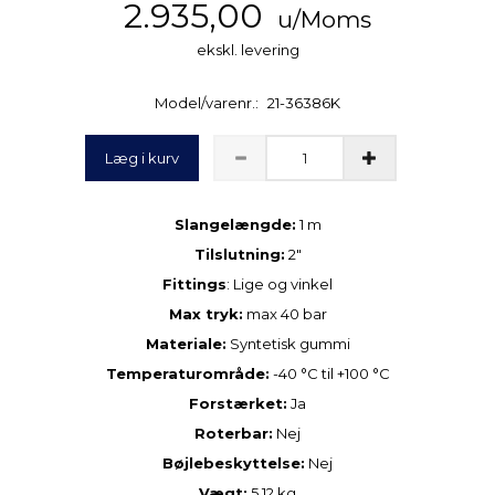
2.935,00
u/Moms
ekskl. levering
Model/varenr.:
21-36386K
Læg i kurv
Slangelængde:
1 m
Tilslutning:
2″
Fittings
: Lige og vinkel
Max tryk:
max 40 bar
Materiale:
Syntetisk gummi
Temperaturområde:
-40 °C til +100 °C
Forstærket:
Ja
Roterbar:
Nej
Bøjlebeskyttelse:
Nej
Vægt:
5,12 kg