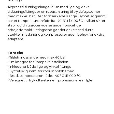
Airpress tilslutningsslange 2″ 1 m med lige og vinkel
tilslutningsfittings er en robust løsning til trykluftsystemer
med max 40 bar. Den forstærkede slange i syntetisk gummi
har et temperaturområde fra -40 °C til +100 °C, hvilket sikrer
stabil og driftssikker ydelse under forskellige
arbejdsforhold. Fittingsene gør det enkelt at tilslutte
værktøj, maskiner og kompressorer uden behov for ekstra
adaptere.
Fordele:
• Tilslutningsslange med max 40 bar
• 1 m længde for kompakt installation
• Inkluderer både lige og vinkel fittings
• Syntetisk gummi for robust holdbarhed
• Bredt temperaturområde: -40 °C til +100 °C
• Velegnet til trykluftsystemer i professionelle miljøer