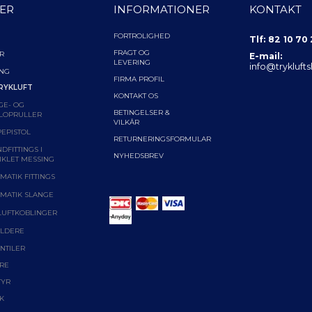
ER
INFORMATIONER
KONTAKT
FORTROLIGHED
Tlf: 82 10 70
FRAGT OG
R
E-mail:
LEVERING
info@trykluft
ING
FIRMA PROFIL
RYKLUFT
KONTAKT OS
GE- OG
BETINGELSER &
LOPRULLER
VILKÅR
EPISTOL
RETURNERINGSFORMULAR
DFITTINGS I
NYHEDSBREV
IKLET MESSING
MATIK FITTINGS
MATIK SLANGE
LUFTKOBLINGER
LDERE
NTILER
RE
TYR
K