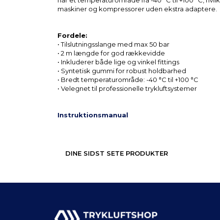
har et temperaturområde fra -40 °C til +100 °C, hvilk
maskiner og kompressorer uden ekstra adaptere.
Fordele:
• Tilslutningsslange med max 50 bar
• 2 m længde for god rækkevidde
• Inkluderer både lige og vinkel fittings
• Syntetisk gummi for robust holdbarhed
• Bredt temperaturområde: -40 °C til +100 °C
• Velegnet til professionelle trykluftsystemer
Instruktionsmanual
DINE SIDST SETE PRODUKTER