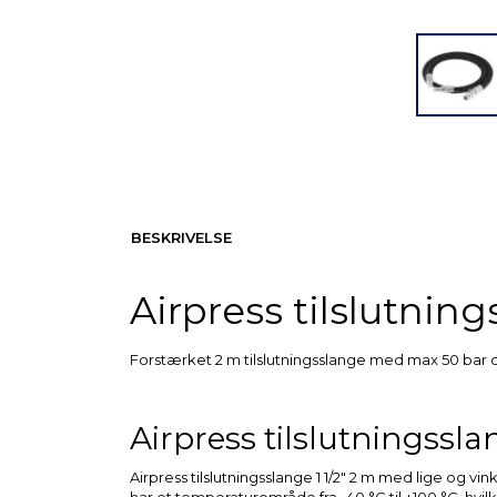
BESKRIVELSE
Airpress tilslutnin
Forstærket 2 m tilslutningsslange med max 50 bar og 1 
Airpress tilslutningsslan
Airpress tilslutningsslange 1 1/2″ 2 m med lige og vi