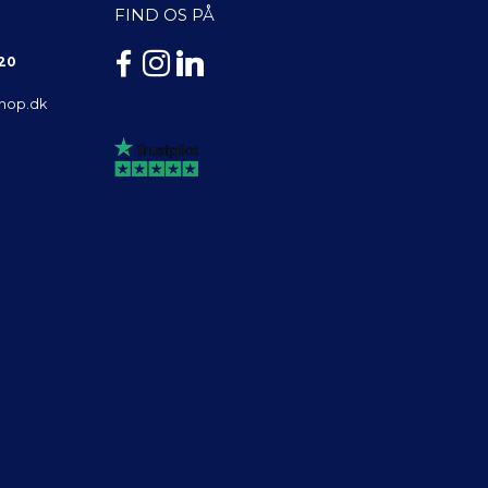
FIND OS PÅ
 20
shop.dk