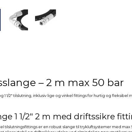
gsslange – 2 m max 50 bar
1/2″ tilslutning, inklusiv lige og vinkel fittings for hurtig og fleksibel
ge 1 1/2″ 2 m med driftssikre fitt
nkel tilslutningsfittings er en robust slange til trykluftsystemer med 