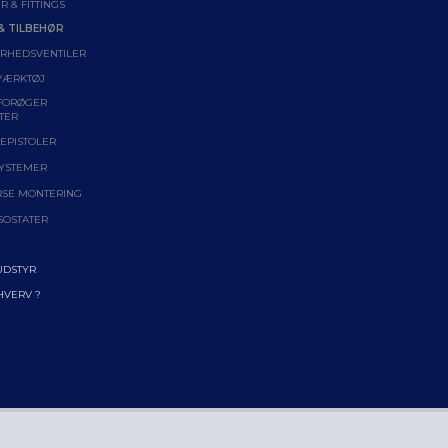
R & FITTINGS
& TILBEHØR
ERHEDSVENTILER
VÆRKTØJ
FORØGER
TER
EPISTOLER
YSTEMER
RSE MONTERING
SOSTATER
UDSTYR
RHVERV ?