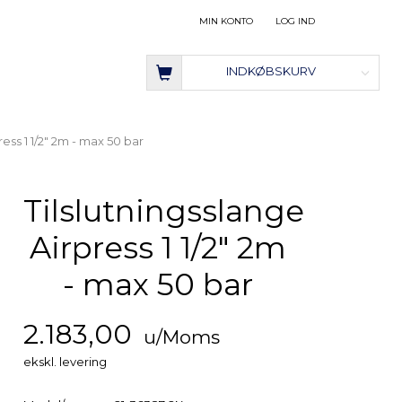
MIN KONTO
LOG IND
INDKØBSKURV
ress 1 1/2" 2m - max 50 bar
Tilslutningsslange
Airpress 1 1/2" 2m
- max 50 bar
2.183,00
u/Moms
ekskl. levering