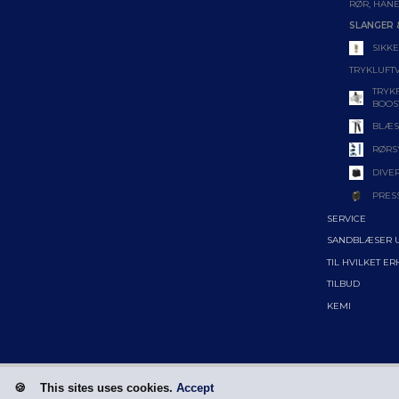
RØR, HANE
SLANGER 
SIKK
TRYKLUFT
TRYK
BOOS
BLÆS
RØRS
DIVE
PRES
SERVICE
SANDBLÆSER 
TIL HVILKET E
TILBUD
KEMI
This sites uses cookies.
Accept