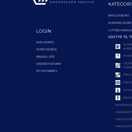
KATEGORI
BRUGT/DEMO
KOMPRESSORE
LUFTBEHANDL
LOGIN
UDSTYR TIL T
MIN KONTO
SLAN
KABE
ADRESSEBOG
PUMP
ØNSKELISTE
GEVIN
ORDREHISTORIK
FORN
NYHEDSBREV
PNEU
PNEU
TRYK
BEHO
KONTRAVE
MANOMET
MÅLEUDS
PNEUMATI