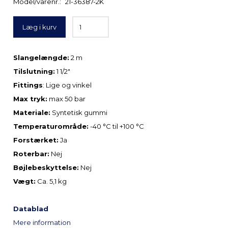
Model/varenr.:
21-36387-2K
Læg i kurv
Slangelængde:
2 m
Tilslutning:
1 1/2″
Fittings
: Lige og vinkel
Max tryk:
max 50 bar
Materiale:
Syntetisk gummi
Temperaturområde:
-40 °C til +100 °C
Forstærket:
Ja
Roterbar:
Nej
Bøjlebeskyttelse:
Nej
Vægt:
Ca. 5,1 kg
Datablad
Mere information