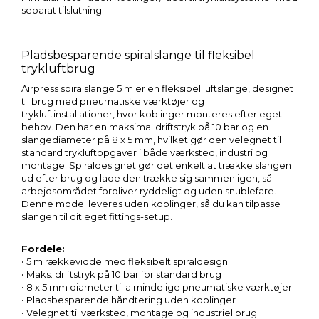
separat tilslutning.
Pladsbesparende spiralslange til fleksibel
trykluftbrug
Airpress spiralslange 5 m er en fleksibel luftslange, designet
til brug med pneumatiske værktøjer og
trykluftinstallationer, hvor koblinger monteres efter eget
behov. Den har en maksimal driftstryk på 10 bar og en
slangediameter på 8 x 5 mm, hvilket gør den velegnet til
standard trykluftopgaver i både værksted, industri og
montage. Spiraldesignet gør det enkelt at trække slangen
ud efter brug og lade den trække sig sammen igen, så
arbejdsområdet forbliver ryddeligt og uden snublefare.
Denne model leveres uden koblinger, så du kan tilpasse
slangen til dit eget fittings-setup.
Fordele:
• 5 m rækkevidde med fleksibelt spiraldesign
• Maks. driftstryk på 10 bar for standard brug
• 8 x 5 mm diameter til almindelige pneumatiske værktøjer
• Pladsbesparende håndtering uden koblinger
• Velegnet til værksted, montage og industriel brug