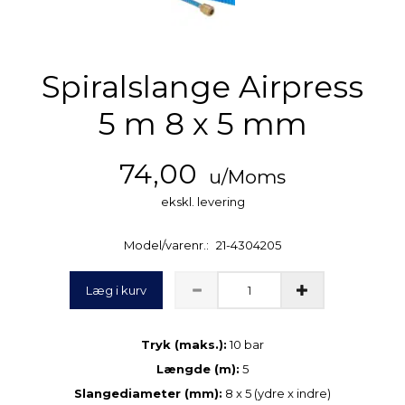
Spiralslange Airpress
5 m 8 x 5 mm
74,00
u/Moms
ekskl. levering
Model/varenr.:
21-4304205
Læg i kurv
Tryk (maks.):
10 bar
Længde (m):
5
Slangediameter (mm):
8 x 5 (ydre x indre)