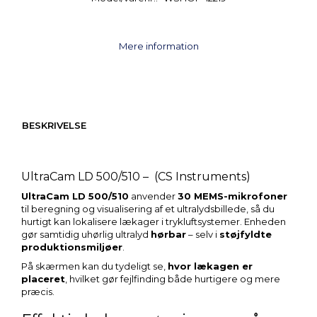
Mere information
BESKRIVELSE
UltraCam LD 500/510 – (CS Instruments)
UltraCam LD 500/510
anvender
30 MEMS-mikrofoner
til beregning og visualisering af et ultralydsbillede, så du
hurtigt kan lokalisere lækager i trykluftsystemer. Enheden
gør samtidig uhørlig ultralyd
hørbar
– selv i
støjfyldte
produktionsmiljøer
.
På skærmen kan du tydeligt se,
hvor lækagen er
placeret
, hvilket gør fejlfinding både hurtigere og mere
præcis.