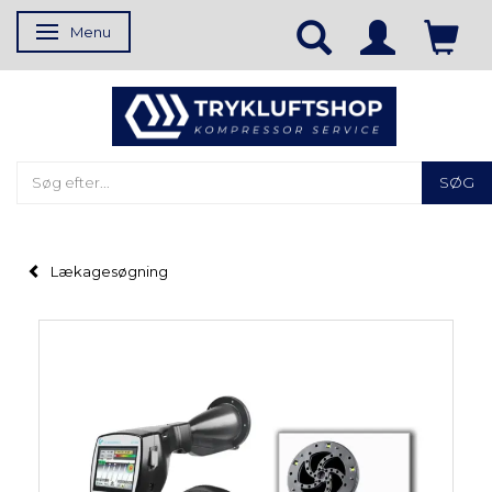
Menu
Skifte navigation
SØG
Lækagesøgning