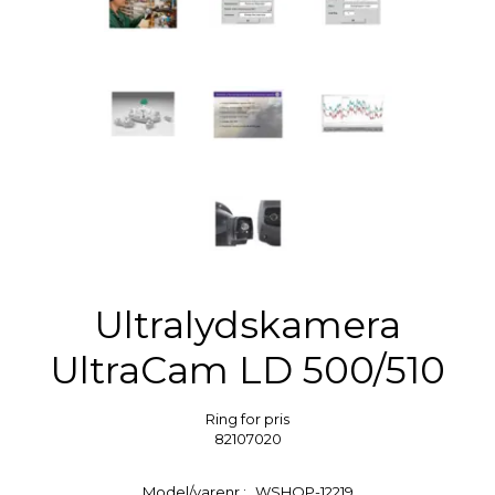
Ultralydskamera
UltraCam LD 500/510
Ring for pris
82107020
Model/varenr.:
WSHOP-12219