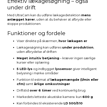
Effektiv lækagesøgning – også
under drift
Med UltraCam kan du udføre lækagedetektion
mens
anlægget kører
, uden at du behøver at afbryde eller
stoppe produktionen.
Funktioner og fordele
Viser direkte på skærmen,
hvor lækagen er
Lækagesøgning kan udføres
under produktion
,
uden afbrydelse af driften
Meget intuitiv betjening
– kræver ingen særlige
kurser eller oplæring
5 LED-lys
og indbygget
lyssensor
giver intelligent
belysning i mørke områder
Funktion til estimat af
lækagemængde (l/min eller
cfm)
samt
årlige omkostninger
Driftstid
over 6 timer
ved kontinuerlig brug
Markedets letteste akustiske kamera: kun
600 g
Kan forbindes til eksisterende
LD 500/510