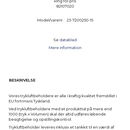
Ring for pris
82107020
Model/varenr.:
23-7200250-15
Se
datablad
Mere information
BESKRIVELSE
Vores trykluftbeholdere er alle i kraftig kvalitet fremstillet i
EU fortrinsvis Tyskland.
Ved trykluftbeholdere med et produkttal på mere end
1000 (tryk x Volumen) skal der altid udføres løbende
besigtigelse og opstillingskontrol.
Trykluftbeholder leveres inklusiv et tankkit til en værdi af