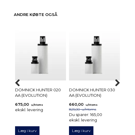
ANDRE KØBTE OGSÅ
DOMNICK HUNTER 020
DOMNICK HUNTER 030
DOMN
AA (EVOLUTION)
AA (EVOLUTION)
AC (E
675,00
660,00
540,
u/Moms
u/Moms
ekskl. levering
825,00
u/Moms
ekskl.
Du sparer:
165,00
ekskl. levering
Læg i kurv
Læg i kurv
Læg 