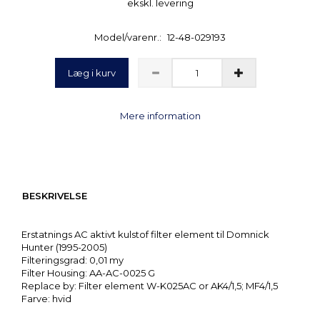
ekskl. levering
Model/varenr.:
12-48-029193
Læg i kurv
Mere information
BESKRIVELSE
Erstatnings AC aktivt kulstof filter element til Domnick
Hunter (1995-2005)
Filteringsgrad: 0,01 my
Filter Housing: AA-AC-0025 G
Replace by: Filter element W-K025AC or AK4/1,5; MF4/1,5
Farve: hvid