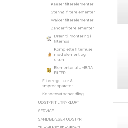
Kaeser filterelementer
Stenhøj filterelementer
Walker filterelementer
Zander filterelementer
Dræn til montering i
filterhus
Komplette filterhuse
med element og
dræn
Elementer til UMBRA-
FILTER
Filterregulator &
smøreapparater
Kondensatbehandling
UDSTYR TIL TRYKLUFT
SERVICE
SANDBLÆSER UDSTYR
TIL HVILKET ERHVERV ?