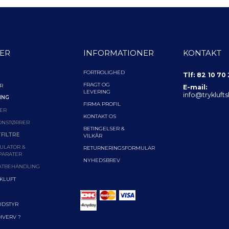
ER
INFORMATIONER
KONTAKT
FORTROLIGHED
Tlf: 82 10 70
FRAGT OG
R
E-mail:
LEVERING
info@trykluft
ING
FIRMA PROFIL
ER
KONTAKT OS
ONSTØRRER
BETINGELSER &
FILTRE
VILKÅR
ULATOR &
RETURNERINGSFORMULAR
PARATER
NYHEDSBREV
ATBEHANDLING
YKLUFT
UDSTYR
RHVERV ?