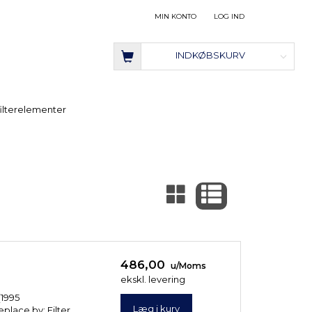
MIN KONTO
LOG IND
INDKØBSKURV
ilterelementer
486,00
u/Moms
ekskl. levering
(1995
Læg i kurv
place by: Filter