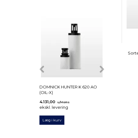
Sorte
DOMNICK HUNTER K 620 AO
DOMNICK HUNT
(OIL-X)
(OIL-X)
4.131,00
2.889,00
u/Moms
u/Mo
ekskl. levering
ekskl. levering
Læg i kurv
Læg i kurv