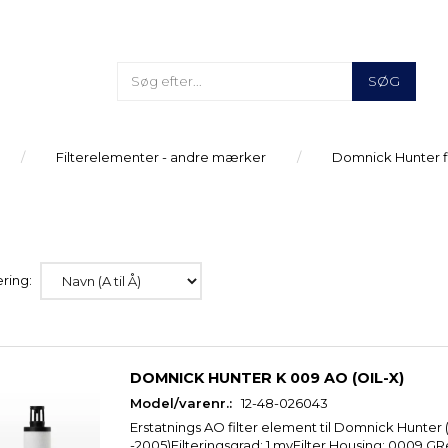
SØG
Filterelementer - andre mærker
Domnick Hunter f
ring:
DOMNICK HUNTER K 009 AO (OIL-X)
Model/varenr.:
12-48-026043
Erstatnings AO filter element til Domnick Hunter 
-2005)Filteringsgrad: 1 myFilter Housing: 0009 GRe