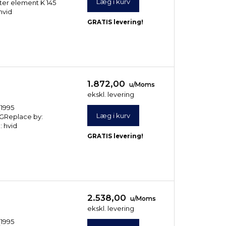
Læg i kurv
lter element K 145
hvid
GRATIS levering!
1.872,00
u/Moms
ekskl. levering
(1995
Læg i kurv
5 GReplace by:
: hvid
GRATIS levering!
2.538,00
u/Moms
ekskl. levering
(1995