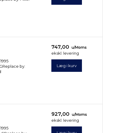
747,00
u/Moms
ekskl. levering
(1995
Læg i kurv
7 GReplace by:
d
927,00
u/Moms
ekskl. levering
(1995
Læg i kurv