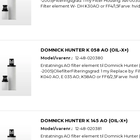
-2005)Filteringsgrad: 1 my Filter Housing: AA-00
Filter element W- DH K30AO or FF4/1,5Farve: hvi
DOMNICK HUNTER K 058 AO (OIL-X+)
Model/varenr.:
12-48-020380
Erstatnings AO filter element til Domnick Hunter 
-2005)OliefilterFilteringsgrad: 1 my Replace by: F
K040 AO, E 035 AO, K58AO or FF6/2,5Farve: hvid
DOMNICK HUNTER K 145 AO (OIL-X+)
Model/varenr.:
12-48-020381
Erstatnings AO filter element til Domnick Hunter 