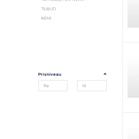
TILBUD
KEMI
Skifte
TILPAS UDVALG
filter
Prisniveau
NYHEDER PÅ
SHOPPEN