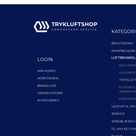
KATEGORI
BRUGT/DEMO
KOMPRESSORE
LUFTBEHANDL
LOGIN
KØLETØRR
MIN KONTO
ADSORPTI
ADRESSEBOG
TRYKLUFT
ØNSKELISTE
FILTERREG
SMØREAP
ORDREHISTORIK
KONDENS
NYHEDSBREV
UDSTYR TIL TR
SERVICE
SANDBLÆSER 
TIL HVILKET E