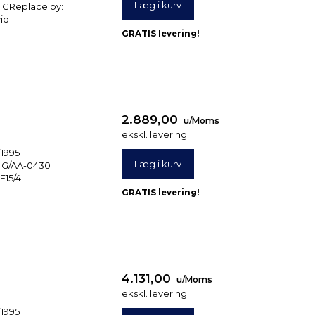
Læg i kurv
0 GReplace by:
id
GRATIS levering!
2.889,00
u/Moms
ekskl. levering
(1995
Læg i kurv
05 G/AA-0430
F15/4-
GRATIS levering!
4.131,00
u/Moms
ekskl. levering
(1995