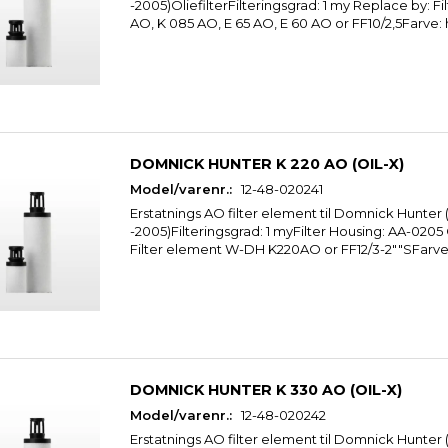
-2005)OliefilterFilteringsgrad: 1 my Replace by: Fi
AO, K 085 AO, E 65 AO, E 60 AO or FF10/2,5Farve: 
DOMNICK HUNTER K 220 AO (OIL-X)
Model/varenr.:
12-48-020241
Erstatnings AO filter element til Domnick Hunter 
-2005)Filteringsgrad: 1 myFilter Housing: AA-020
Filter element W-DH K220AO or FF12/3-2""SFarve
DOMNICK HUNTER K 330 AO (OIL-X)
Model/varenr.:
12-48-020242
Erstatnings AO filter element til Domnick Hunter 