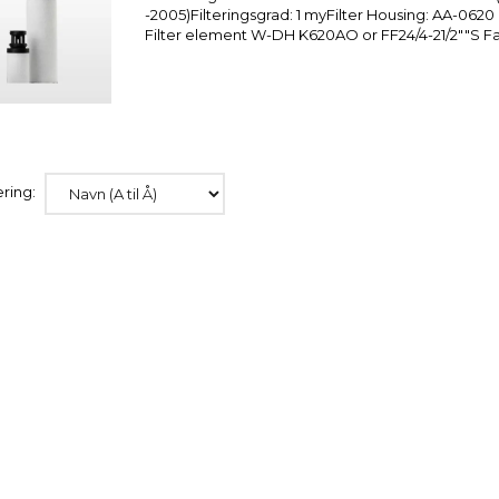
-2005)Filteringsgrad: 1 myFilter Housing: AA-062
Filter element W-DH K620AO or FF24/4-21/2""S Fa
ring:
ER K 430 AO
DOMNICK HUNTER K 330 AO
DOMNICK HUNTE
(OIL-X)
(OIL-X)
2.538,00
1.872,00
ms
u/Moms
u/Moms
ekskl. levering
ekskl. levering
Læg i kurv
Læg i kurv