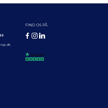
FIND OS PÅ
 20
shop.dk