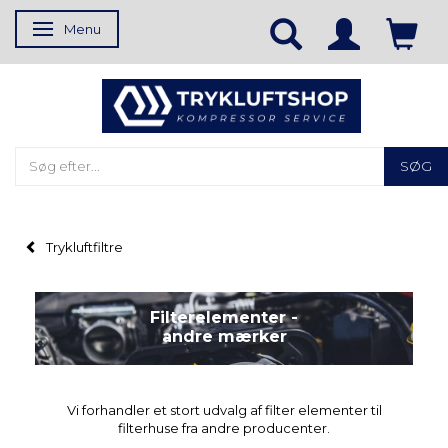
Menu
Skifte navigation
SØG
Trykluftfiltre
Filterelementer -
andre mærker
Vi forhandler et stort udvalg af filter elementer til
filterhuse fra andre producenter.