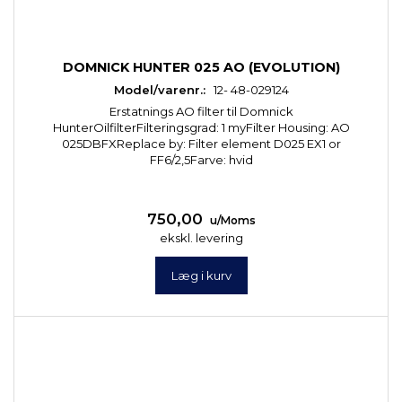
DOMNICK HUNTER 025 AO (EVOLUTION)
Model/varenr.:
12- 48-029124
Erstatnings AO filter til Domnick
HunterOilfilterFilteringsgrad: 1 myFilter Housing: AO
025DBFXReplace by: Filter element D025 EX1 or
FF6/2,5Farve: hvid
750,00
u/Moms
ekskl. levering
Læg i kurv