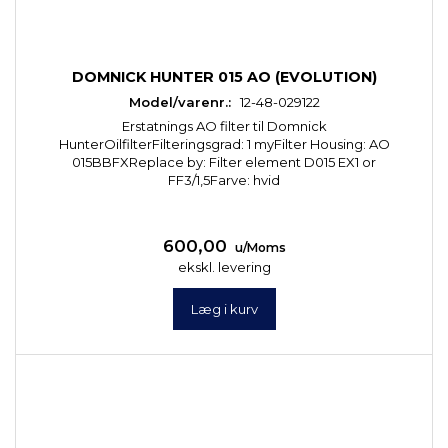
DOMNICK HUNTER 015 AO (EVOLUTION)
Model/varenr.:
12-48-029122
Erstatnings AO filter til Domnick
HunterOilfilterFilteringsgrad: 1 myFilter Housing: AO
015BBFXReplace by: Filter element D015 EX1 or
FF3/1,5Farve: hvid
600,00
u/Moms
ekskl. levering
Læg i kurv