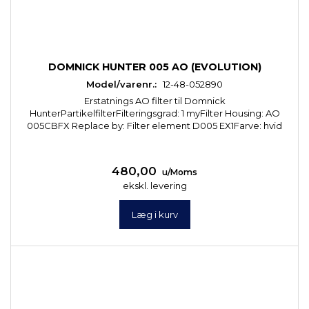
DOMNICK HUNTER 005 AO (EVOLUTION)
Model/varenr.:
12-48-052890
Erstatnings AO filter til Domnick
HunterPartikelfilterFilteringsgrad: 1 myFilter Housing: AO
005CBFX Replace by: Filter element D005 EX1Farve: hvid
480,00
u/Moms
ekskl. levering
Læg i kurv