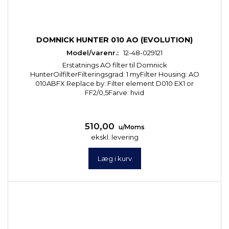
DOMNICK HUNTER 010 AO (EVOLUTION)
Model/varenr.:
12-48-029121
Erstatnings AO filter til Domnick
HunterOilfilterFilteringsgrad: 1 myFilter Housing: AO
010ABFX Replace by: Filter element D010 EX1 or
FF2/0,5Farve: hvid
510,00
u/Moms
ekskl. levering
Læg i kurv