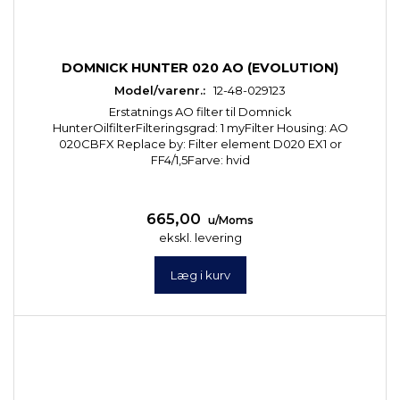
DOMNICK HUNTER 020 AO (EVOLUTION)
Model/varenr.:
12-48-029123
Erstatnings AO filter til Domnick
HunterOilfilterFilteringsgrad: 1 myFilter Housing: AO
020CBFX Replace by: Filter element D020 EX1 or
FF4/1,5Farve: hvid
665,00
u/Moms
ekskl. levering
Læg i kurv