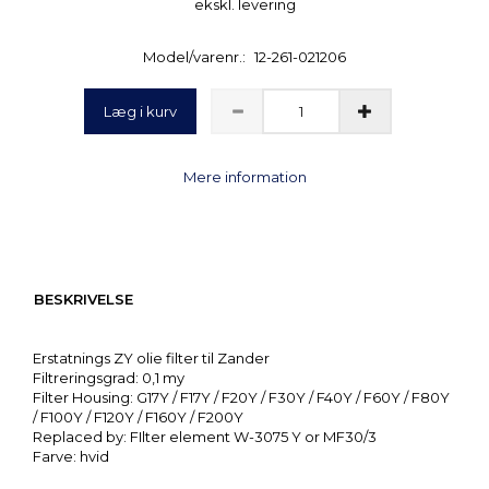
ekskl. levering
Model/varenr.:
12-261-021206
Læg i kurv
Mere information
BESKRIVELSE
Erstatnings ZY olie filter til Zander
Filtreringsgrad: 0,1 my
Filter Housing: G17Y / F17Y / F20Y / F30Y / F40Y / F60Y / F80Y
/ F100Y / F120Y / F160Y / F200Y
Replaced by: FIlter element W-3075 Y or MF30/3
Farve: hvid