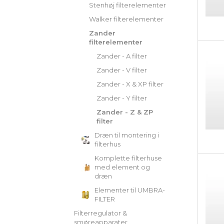
Stenhøj filterelementer
Walker filterelementer
Zander
filterelementer
Zander - A filter
Zander - V filter
Zander - X & XP filter
Zander - Y filter
Zander - Z & ZP
filter
Dræn til montering i
filterhus
Komplette filterhuse
med element og
dræn
Elementer til UMBRA-
FILTER
Filterregulator &
smøreapparater