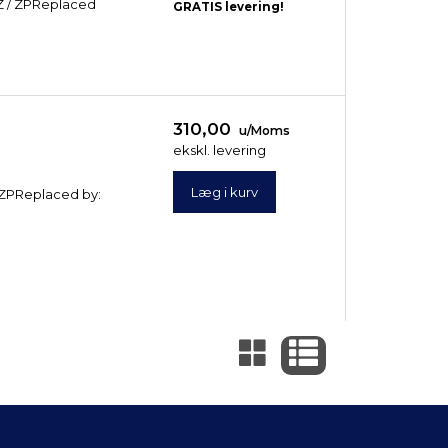
00 Z / ZPReplaced
GRATIS levering!
310,00
u/Moms
ekskl. levering
Læg i kurv
/ ZPReplaced by: