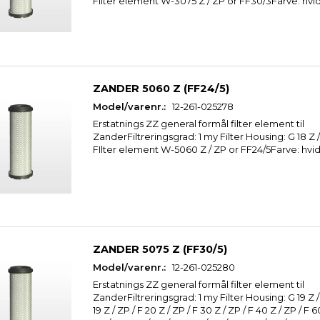
FIlter element W-3075 Z / ZP or FF30/3Farve: hvi
2.025,50
1.728,00
s
u/Moms
u/Moms
ekskl. levering
ekskl. levering
Læg i kurv
Læg i kurv
ZANDER 5060 Z (FF24/5)
Model/varenr.:
12-261-025278
Erstatnings ZZ general formål filter element til
ZanderFiltreringsgrad: 1 my Filter Housing: G 18 Z
FIlter element W-5060 Z / ZP or FF24/5Farve: hvi
ZANDER 5075 Z (FF30/5)
Model/varenr.:
12-261-025280
Erstatnings ZZ general formål filter element til
ZanderFiltreringsgrad: 1 my Filter Housing: G 19 Z / Z
19 Z / ZP / F 20 Z / ZP / F 30 Z / ZP / F 40 Z / ZP / F 6