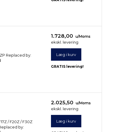
1.728,00
u/Moms
ekskl. levering
Læg i kurv
/ ZP Replaced by:
d
GRATIS levering!
2.025,50
u/Moms
ekskl. levering
Læg i kurv
F17Z / F20Z / F30Z
(FF20/3)
ZANDER 2050 Z (FF20/2,5)
ZANDER 2020 Z (F
ZReplaced by: