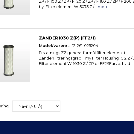
ZP / F 100 Z / ZP / F 120 Z / ZP / F 160 Z / ZP / F 2
by: FIlter element W-5075 Z /
...mere
ZANDER1030 Z(P) (FF2/1)
Model/varenr.:
12-261-025204
Erstatnings ZZ general formål filter element til
ZanderFiltreringsgrad: 1 my Filter Housing: G 2 Z 
FIlter element W-1030 Z / ZP or FF2/1Farve: hvid
ring: