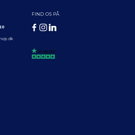
FIND OS PÅ
 20
shop.dk