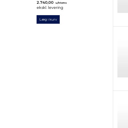
2.740,00
2.497,50
u/Moms
u/Mom
ekskl. levering
ekskl. levering
Læg i kurv
Læg i kurv