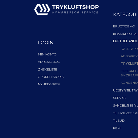
KATEGORI
BRUGT/DEMO
KOMPRESSORE
LUFTBEHANDL
LOGIN
KØLETØRR
MIN KONTO
ADSORPTI
ADRESSEBOG
TRYKLUFT
ØNSKELISTE
FILTERREG
SMØREAP
ORDREHISTORIK
KONDENS
NYHEDSBREV
UDSTYR TIL TR
SERVICE
SANDBLÆSER 
TIL HVILKET E
TILBUD
KEMI