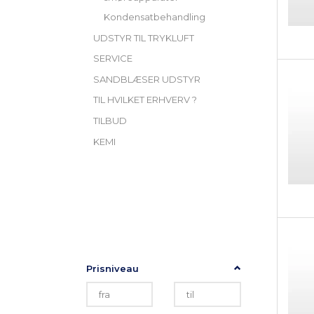
Kondensatbehandling
UDSTYR TIL TRYKLUFT
SERVICE
SANDBLÆSER UDSTYR
TIL HVILKET ERHVERV ?
TILBUD
KEMI
Skifte
TILPAS UDVALG
filter
Prisniveau