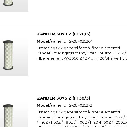
ZANDER 3050 Z (FF20/3)
Model/varenr.:
12-261-025264
Erstatnings ZZ general formål filter element til
ZanderFiltreringsgrad: 1 myFilter Housing: G 14 Z 
FIlter element W-3050 Z / ZP or FF20/3Farve: hvi
ZANDER 3075 Z (FF30/3)
Model/varenr.:
12-261-025272
Erstatnings ZZ general formål filter element til
ZanderFiltreringsgrad: 1 my Filter Housing: G17Z / 
 (FF24/5)
ZANDER 3075 Z (FF30/3)
ZANDER 3050 Z 
/ F40Z / F60Z / F80Z / F100Z / F120 /F160Z / F200