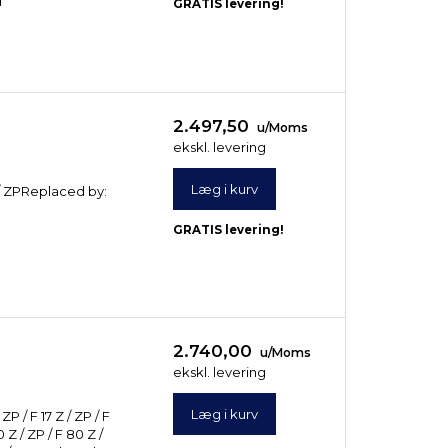
d
GRATIS levering!
1.451,25
911,25
u/Moms
u/Moms
ekskl. levering
ekskl. levering
Læg i kurv
Læg i kurv
2.497,50
u/Moms
ekskl. levering
Læg i kurv
 / ZPReplaced by:
d
GRATIS levering!
2.740,00
u/Moms
ekskl. levering
Læg i kurv
P / F 17 Z / ZP / F
0 Z / ZP / F 80 Z /