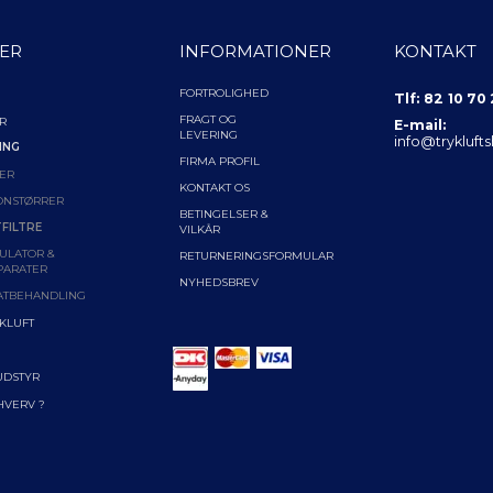
ER
INFORMATIONER
KONTAKT
FORTROLIGHED
Tlf: 82 10 70
FRAGT OG
R
E-mail:
LEVERING
info@trykluft
ING
FIRMA PROFIL
ER
KONTAKT OS
ONSTØRRER
BETINGELSER &
FILTRE
VILKÅR
ULATOR &
RETURNERINGSFORMULAR
PARATER
NYHEDSBREV
ATBEHANDLING
YKLUFT
UDSTYR
RHVERV ?