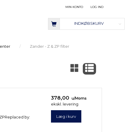
MIN KONTO
LOG IND
INDKØBSKURV
menter
Zander - Z & ZP filter
378,00
u/Moms
ekskl. levering
Læg i kurv
 / ZPReplaced by: