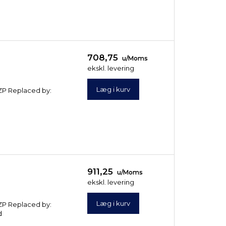
708,75
u/Moms
ekskl. levering
Læg i kurv
/ ZP Replaced by:
911,25
u/Moms
ekskl. levering
Læg i kurv
/ ZP Replaced by:
d