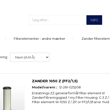
SØG
Filterelementer - andre mærker
Zander filterele
ring:
ZANDER 1050 Z (FF2/1,5)
Model/varenr.:
12-261-025208
Erstatnings ZZ general formål filter element til
ZanderFiltreringsgrad: 1 my Filter Housing: G 3 Z
FIlter element W-1050 Z / ZP or FF2/1,5Farve: hvid