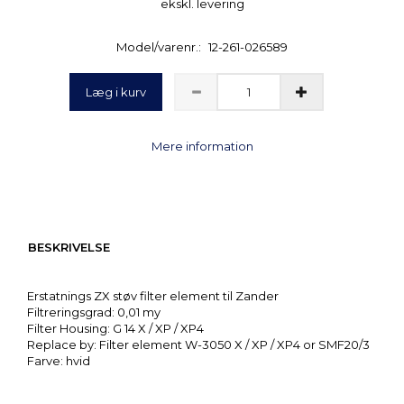
ekskl. levering
Model/varenr.:
12-261-026589
Læg i kurv
Mere information
BESKRIVELSE
Erstatnings ZX støv filter element til Zander
Filtreringsgrad: 0,01 my
Filter Housing: G 14 X / XP / XP4
Replace by: Filter element W-3050 X / XP / XP4 or SMF20/3
Farve: hvid