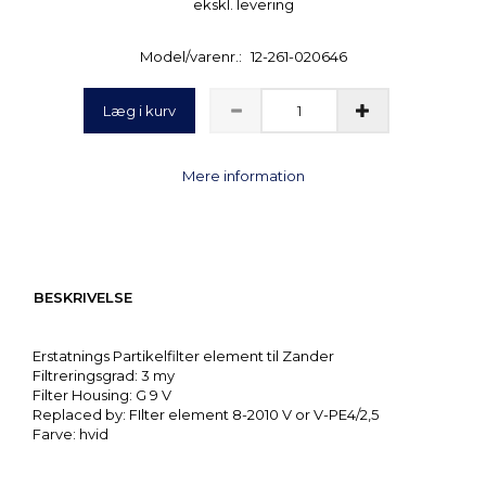
ekskl. levering
Model/varenr.:
12-261-020646
Læg i kurv
Mere information
BESKRIVELSE
Erstatnings Partikelfilter element til Zander
Filtreringsgrad: 3 my
Filter Housing: G 9 V
Replaced by: FIlter element 8-2010 V or V-PE4/2,5
Farve: hvid