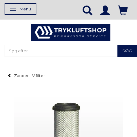
Menu
Skifte navigation
SØG
Zander - V filter