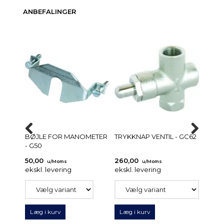
ANBEFALINGER
BØJLE FOR MANOMETER
TRYKKNAP VENTIL - GC62
ABSOR
- G50
50,00
260,00
950,
u/Moms
u/Moms
ekskl. levering
ekskl. levering
ekskl.
Læg i kurv
Læg i kurv
Læg 