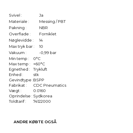
Svivel :
Ja
Materiale :
Messing / PBT
Pakning :
NBR
Overflade :
Forniklet
Nøglevidde :
14
Max tryk bar :
10
Vakuum :
-0,99 bar
Min temp :
0°C
Max temp :
+60°C
Egnethed :
Trykluft
Enhed :
stk
Gevindtype :
BSPP
Fabrikat :
CDC Pneumatics
Vægt :
0.0160
Oprindelse :
Sydkorea
Toldtarif :
74122000
ANDRE KØBTE OGSÅ