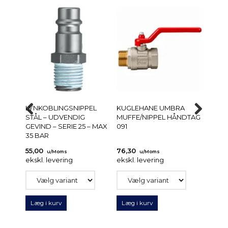
LYNKOBLINGSNIPPEL
KUGLEHANE UMBRA
PUSH-
STÅL – UDVENDIG
MUFFE/NIPPEL HÅNDTAG
MS/P
GEVIND – SERIE 25 – MAX
091
35 BAR
55,00
76,30
28,2
u/Moms
u/Moms
ekskl. levering
ekskl. levering
ekskl.
Læg i kurv
Læg i kurv
Læg 