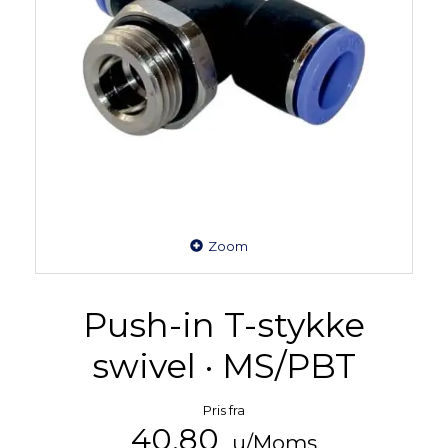
Zoom
Push-in T-stykke
swivel · MS/PBT
Pris fra
40,80
u/Moms