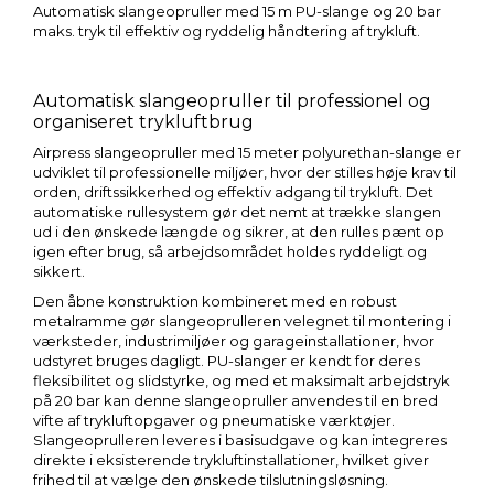
Automatisk slangeopruller med 15 m PU-slange og 20 bar
maks. tryk til effektiv og ryddelig håndtering af trykluft.
Automatisk slangeopruller til professionel og
organiseret trykluftbrug
Airpress slangeopruller med 15 meter polyurethan-slange er
udviklet til professionelle miljøer, hvor der stilles høje krav til
orden, driftssikkerhed og effektiv adgang til trykluft. Det
automatiske rullesystem gør det nemt at trække slangen
ud i den ønskede længde og sikrer, at den rulles pænt op
igen efter brug, så arbejdsområdet holdes ryddeligt og
sikkert.
Den åbne konstruktion kombineret med en robust
metalramme gør slangeoprulleren velegnet til montering i
værksteder, industrimiljøer og garageinstallationer, hvor
udstyret bruges dagligt. PU-slanger er kendt for deres
fleksibilitet og slidstyrke, og med et maksimalt arbejdstryk
på 20 bar kan denne slangeopruller anvendes til en bred
vifte af trykluftopgaver og pneumatiske værktøjer.
Slangeoprulleren leveres i basisudgave og kan integreres
direkte i eksisterende trykluftinstallationer, hvilket giver
frihed til at vælge den ønskede tilslutningsløsning.