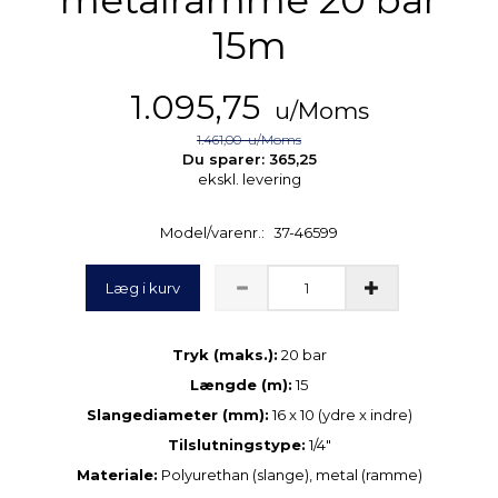
15m
1.095,75
u/Moms
1.461,00
u/Moms
Du sparer:
365,25
ekskl. levering
Model/varenr.:
37-46599
Læg i kurv
Tryk (maks.):
20 bar
Længde (m):
15
Slangediameter (mm):
16 x 10 (ydre x indre)
Tilslutningstype:
1/4"
Materiale:
Polyurethan (slange), metal (ramme)