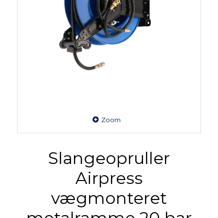
Zoom
Slangeopruller
Airpress
vægmonteret
metalramme 20 bar