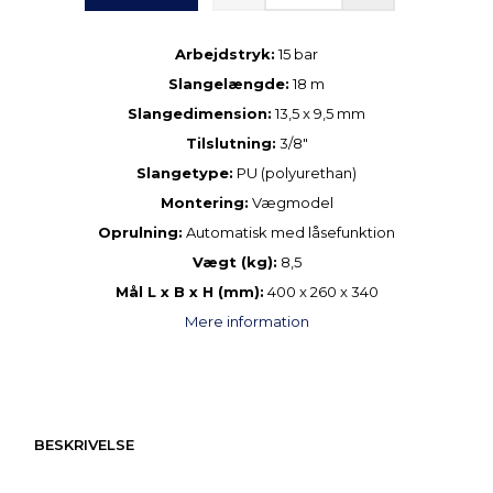
Arbejdstryk:
15 bar
Slangelængde:
18 m
Slangedimension:
13,5 x 9,5 mm
Tilslutning:
3/8"
Slangetype:
PU (polyurethan)
Montering:
Vægmodel
Oprulning:
Automatisk med låsefunktion
Vægt (kg):
8,5
Mål L x B x H (mm):
400 x 260 x 340
Mere information
BESKRIVELSE