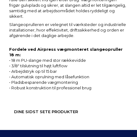
frigør gulvplads og sikrer, at slangen altid er let tilgængelig,
samtidig med at arbejdsområdet holdes ryddeligt og
sikkert.
Slangeoprulleren er velegnet til værksteder og industrielle
installationer, hvor effektivitet, driftssikkerhed og orden er
afgørende i det daglige arbejde.
Fordele ved Airpress vægmonteret slangeopruller
18 m:
• 18 m PU-slange med stor rækkevidde
• 3/8" tilslutning til højt luftflow
• Arbejdstryk op til 15 bar
• Automatisk oprulning med låsefunktion
• Pladsbesparende vægmontering
• Robust konstruktion til professionel brug
DINE SIDST SETE PRODUKTER