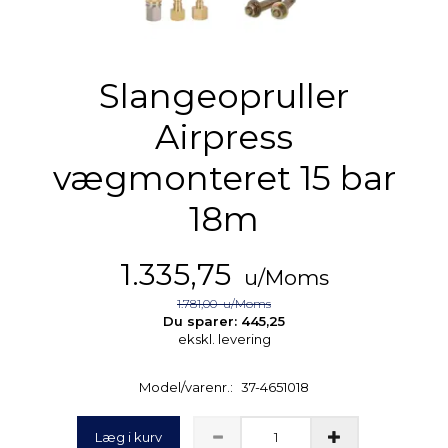
Slangeopruller
Airpress
vægmonteret 15 bar
18m
1.335,75
u/Moms
1.781,00
u/Moms
Du sparer:
445,25
ekskl. levering
Model/varenr.:
37-4651018
Læg i kurv