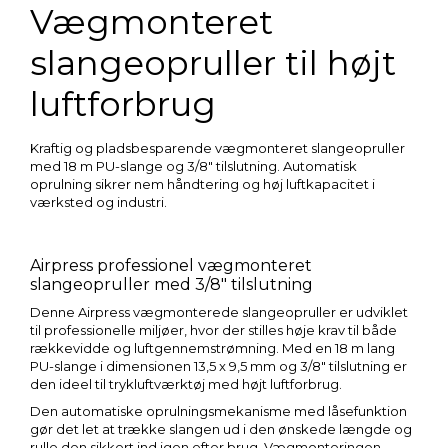
Vægmonteret
slangeopruller til højt
luftforbrug
Kraftig og pladsbesparende vægmonteret slangeopruller
med 18 m PU-slange og 3/8" tilslutning. Automatisk
oprulning sikrer nem håndtering og høj luftkapacitet i
værksted og industri.
Airpress professionel vægmonteret
slangeopruller med 3/8" tilslutning
Denne Airpress vægmonterede slangeopruller er udviklet
til professionelle miljøer, hvor der stilles høje krav til både
rækkevidde og luftgennemstrømning. Med en 18 m lang
PU-slange i dimensionen 13,5 x 9,5 mm og 3/8" tilslutning er
den ideel til trykluftværktøj med højt luftforbrug.
Den automatiske oprulningsmekanisme med låsefunktion
gør det let at trække slangen ud i den ønskede længde og
rulle den sikkert ind igen efter brug. Vægmonteringen