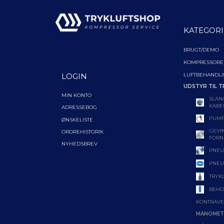
KATEGORI
BRUGT/DEMO
KOMPRESSORE
LUFTBEHANDL
LOGIN
UDSTYR TIL T
MIN KONTO
SLAN
KABE
ADRESSEBOG
PUMP
ØNSKELISTE
GEVIN
ORDREHISTORIK
FORN
NYHEDSBREV
PNEU
PNEU
TRYK
BEHO
KONTRAVE
MANOMET