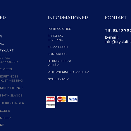
ER
INFORMATIONER
KONTAKT
FORTROLIGHED
Tlf: 82 10 70
FRAGT OG
R
E-mail:
LEVERING
info@trykluft
ING
FIRMA PROFIL
RYKLUFT
KONTAKT OS
GE- OG
BETINGELSER &
LOPRULLER
VILKÅR
EPISTOL
RETURNERINGSFORMULAR
DFITTINGS I
NYHEDSBREV
IKLET MESSING
MATIK FITTINGS
MATIK SLANGE
LUFTKOBLINGER
LDERE
NTILER
RE