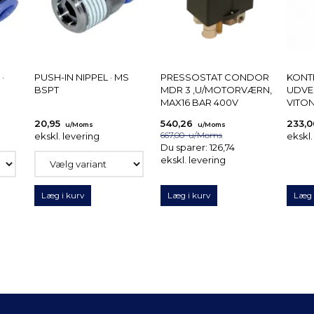
·
PUSH-IN NIPPEL · MS
PRESSOSTAT CONDOR
KONTR
BSPT
MDR 3 ,U/MOTORVÆRN,
UDVE
MAX16 BAR 400V
VITON
20,95
540,26
233,
u/Moms
u/Moms
ekskl. levering
667,00
u/Moms
ekskl.
Du sparer:
126,74
ekskl. levering
Læg i kurv
Læg i kurv
Læg 