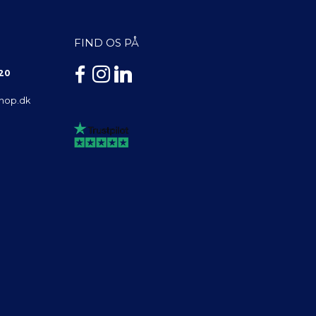
FIND OS PÅ
 20
shop.dk