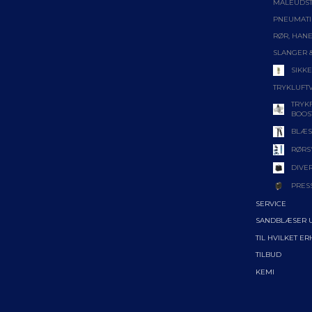
MÅLEUDS
PNEUMATI
RØR, HANE
SLANGER 
SIKK
TRYKLUFT
TRYK
BOOS
BLÆS
RØRS
DIVE
PRES
SERVICE
SANDBLÆSER 
TIL HVILKET E
TILBUD
KEMI