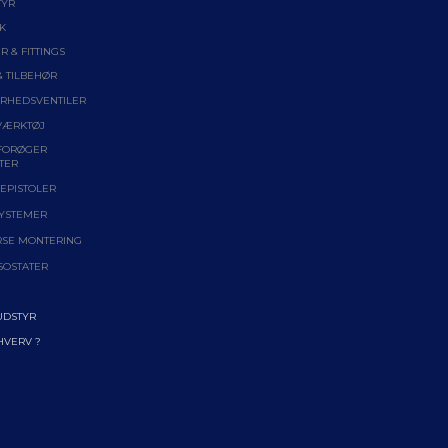
TYR
K
R & FITTINGS
& TILBEHØR
ERHEDSVENTILER
VÆRKTØJ
FORØGER
TER
EPISTOLER
YSTEMER
RSE MONTERING
SOSTATER
UDSTYR
RHVERV ?