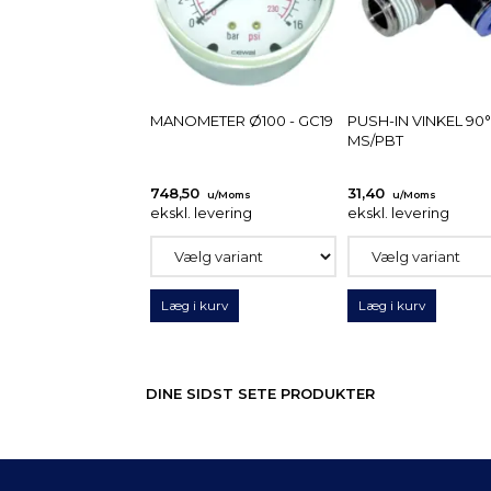
MANOMETER Ø100 - GC19
PUSH-IN VINKEL 90° 
MS/PBT
748,50
31,40
u/Moms
u/Moms
ekskl. levering
ekskl. levering
Læg i kurv
Læg i kurv
DINE SIDST SETE PRODUKTER