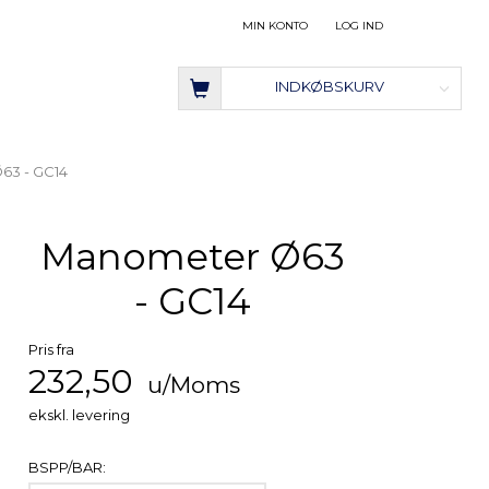
MIN KONTO
LOG IND
INDKØBSKURV
63 - GC14
Manometer Ø63
- GC14
Pris fra
232,50
u/Moms
ekskl. levering
BSPP/BAR: