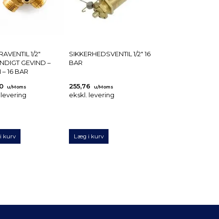
AVENTIL 1/2"
SIKKERHEDSVENTIL 1/2" 16
NDIGT GEVIND –
BAR
 – 16 BAR
00
255,76
u/Moms
u/Moms
 levering
ekskl. levering
i kurv
Læg i kurv