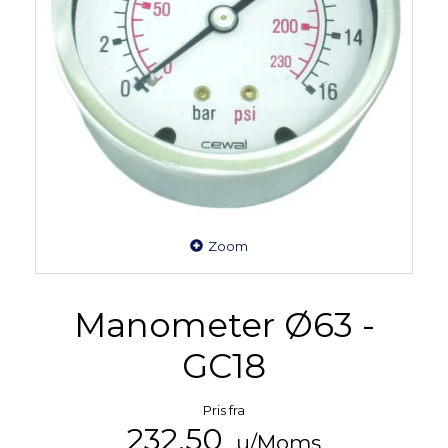
Zoom
Manometer Ø63 -
GC18
Pris fra
232,50
u/Moms