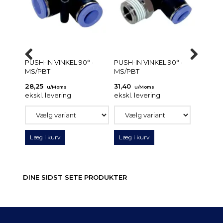
PUSH-IN VINKEL 90° ·
PUSH-IN VINKEL 90° ·
PUSH-
MS/PBT
MS/PBT
MS/P
28,25
31,40
27,2
u/Moms
u/Moms
ekskl. levering
ekskl. levering
ekskl.
Læg i kurv
Læg i kurv
Læg 
DINE SIDST SETE PRODUKTER