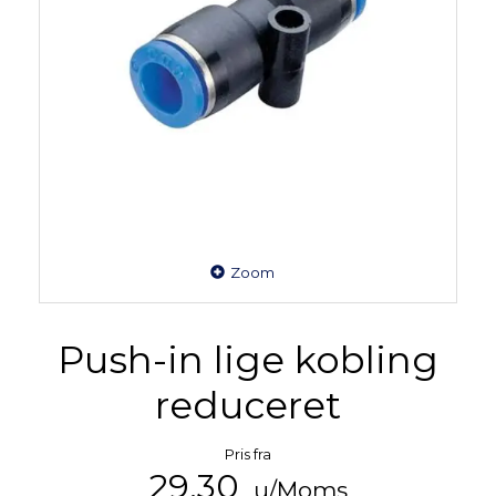
Zoom
Push-in lige kobling
reduceret
Pris fra
29,30
u/Moms