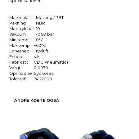
Specifikationer
Materiale :
Messing / PBT
Pakning :
NBR
Max tryk bar :
10
Vakuum :
-0,99 bar
Min temp :
0°C
Max temp :
+60°C
Egnethed :
Trykluft
Enhed :
stk
Fabrikat :
CDC Pneumatics
Vægt :
0.0070
Oprindelse :
Sydkorea
Toldtarif :
74122000
ANDRE KØBTE OGSÅ