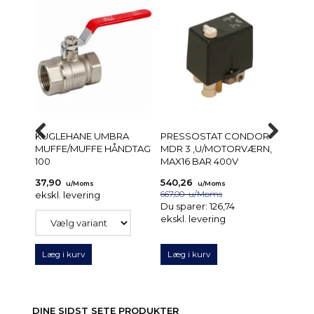
KUGLEHANE UMBRA
PRESSOSTAT CONDOR
RØRP
MUFFE/MUFFE HÅNDTAG
MDR 3 ,U/MOTORVÆRN,
100
MAX16 BAR 400V
37,90
540,26
5,25
u/Moms
u/Moms
u
ekskl. levering
667,00
u/Moms
ekskl.
Du sparer:
126,74
ekskl. levering
Læg i kurv
Læg i kurv
Læg 
DINE SIDST SETE PRODUKTER