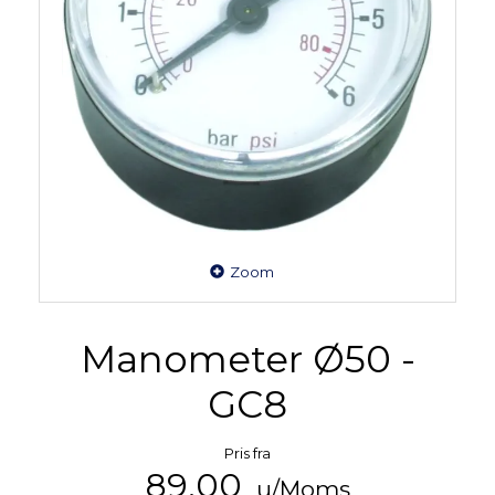
Zoom
Manometer Ø50 -
GC8
Pris fra
89,00
u/Moms