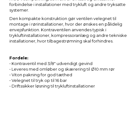
forbindelse i installationer med trykluft og andre tryksatte
systemer.
Den kompakte konstruktion gør ventilen velegnet til
montage i rørinstallationer, hvor der ønskes en pålidelig
envejsfunktion. Kontraventilen anvendes typisk i
trykluftinstallationer, kompressoranlæg og andre tekniske
installationer, hvor tilbagestrømning skal forhindres.
Fordele:
• Kontraventil med 3/8″ udvendigt gevind
• Leveres med omløber og skærering til Ø10 mm rør
• Viton pakning for god tæthed
• Velegnet til tryk op til 16 bar
• Driftssikker løsning til trykluftinstallationer