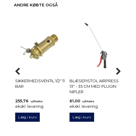
ANDRE KØBTE OGSÅ
SIKKERHEDSVENTIL 1/2" 11
BLÆSEPISTOL AIRPRESS
BLÆS
BAR
13" - 35 CM MED PLUGIN
4" - 
NIPLER
NIPLE
255,76
61,00
34,0
u/Moms
u/Moms
ekskl. levering
ekskl. levering
ekskl.
Læg i kurv
Læg i kurv
Læg 