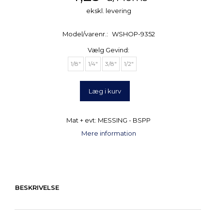
ekskl. levering
Model/varenr.:
WSHOP-9352
Vælg
Gevind:
1/8"
1/4"
3/8"
1/2"
Læg i kurv
Mat + evt: MESSING - BSPP
Mere information
BESKRIVELSE