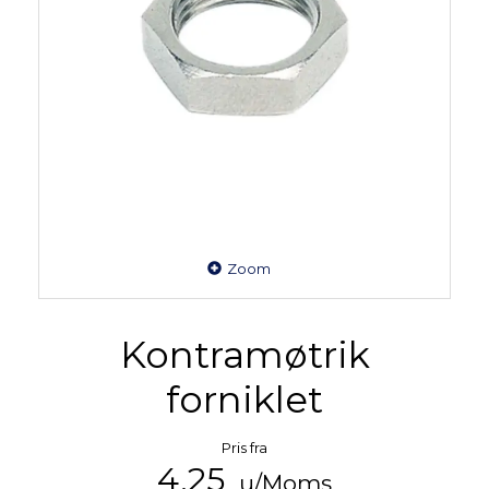
Zoom
Kontramøtrik
forniklet
Pris fra
4,25
u/Moms