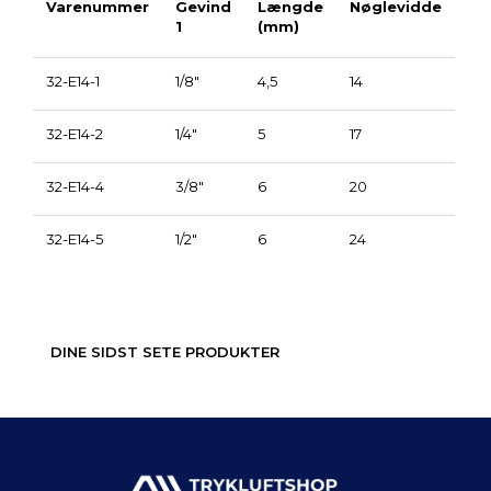
Varenummer
Gevind
Længde
Nøglevidde
1
(mm)
32-E14-1
1/8"
4,5
14
32-E14-2
1/4"
5
17
32-E14-4
3/8"
6
20
32-E14-5
1/2"
6
24
DINE SIDST SETE PRODUKTER