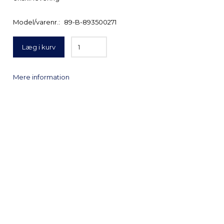
Model/varenr.:
89-B-893500271
Læg i kurv
Mere information