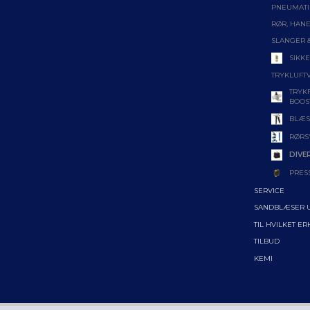
PNEUMATI
RØR, HANE
SLANGER 
SIKK
TRYKLUFT
TRYK
BOOS
BLÆS
RØRS
DIVE
PRES
SERVICE
SANDBLÆSER 
TIL HVILKET E
TILBUD
KEMI