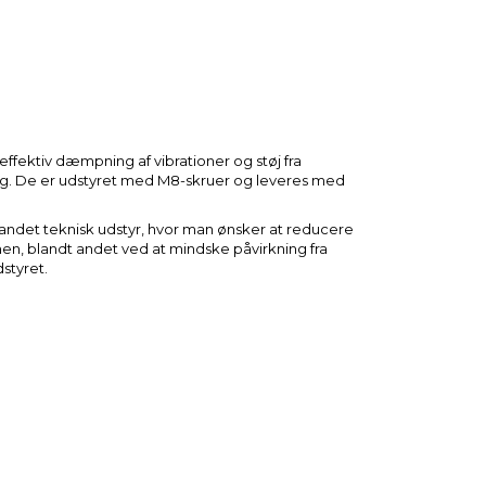
ffektiv dæmpning af vibrationer og støj fra
 kg. De er udstyret med M8-skruer og leveres med
ndet teknisk udstyr, hvor man ønsker at reducere
ionen, blandt andet ved at mindske påvirkning fra
styret.