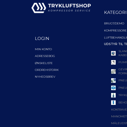
KATEGORI
BRUGT/DEMO
KOMPRESSORE
LUFTBEHANDL
LOGIN
UDSTYR TIL T
MIN KONTO
SLAN
KABE
ADRESSEBOG
PUMP
ØNSKELISTE
GEVIN
ORDREHISTORIK
FORN
NYHEDSBREV
PNEU
PNEU
TRYK
BEHO
KONTRAVE
MANOMET
MÅLEUDS