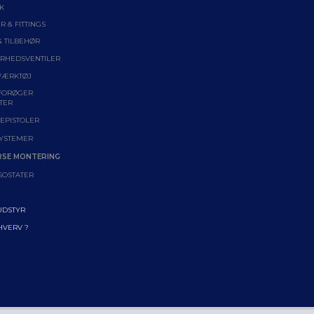
K
R & FITTINGS
& TILBEHØR
ERHEDSVENTILER
VÆRKTØJ
FORØGER
TER
EPISTOLER
YSTEMER
RSE MONTERING
SOSTATER
UDSTYR
RHVERV ?