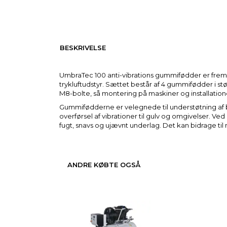
BESKRIVELSE
UmbraTec 100 anti-vibrations gummifødder er fremst
trykluftudstyr. Sættet består af 4 gummifødder i 
M8-bolte, så montering på maskiner og installatione
Gummifødderne er velegnede til understøtning af 
overførsel af vibrationer til gulv og omgivelser. Ve
fugt, snavs og ujævnt underlag. Det kan bidrage til
ANDRE KØBTE OGSÅ