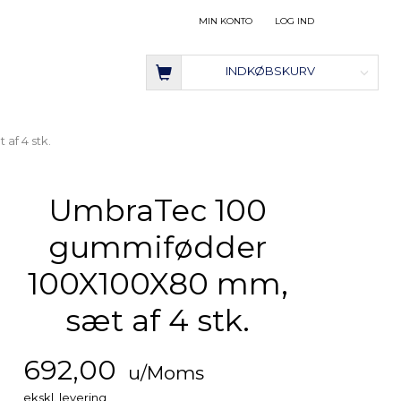
MIN KONTO
LOG IND
INDKØBSKURV
f 4 stk.
UmbraTec 100
gummifødder
100X100X80 mm,
sæt af 4 stk.
692,00
u/Moms
ekskl. levering