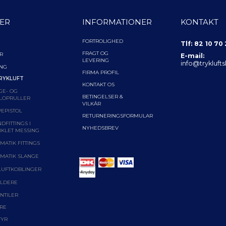
ER
INFORMATIONER
KONTAKT
FORTROLIGHED
Tlf: 82 10 70
FRAGT OG
R
E-mail:
LEVERING
info@trykluft
ING
FIRMA PROFIL
RYKLUFT
KONTAKT OS
GE- OG
BETINGELSER &
LOPRULLER
VILKÅR
EPISTOL
RETURNERINGSFORMULAR
DFITTINGS I
NYHEDSBREV
IKLET MESSING
MATIK FITTINGS
MATIK SLANGE
LUFTKOBLINGER
LDERE
NTILER
RE
TYR