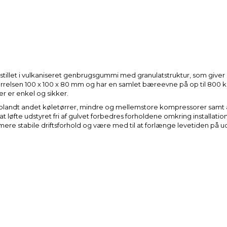
illet i vulkaniseret genbrugsgummi med granulatstruktur, som giver e
størrelsen 100 x 100 x 80 mm og har en samlet bæreevne på op til 800
r er enkel og sikker.
blandt andet køletørrer, mindre og mellemstore kompressorer samt a
d at løfte udstyret fri af gulvet forbedres forholdene omkring installat
 mere stabile driftsforhold og være med til at forlænge levetiden på ud