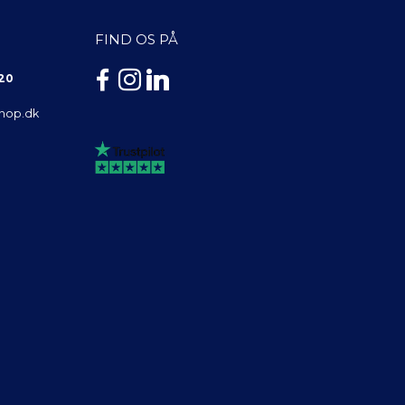
FIND OS PÅ
 20
shop.dk