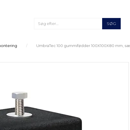
SØG
montering
UmbraTec 100 gummifødder 100X100X80 mm, sæt a