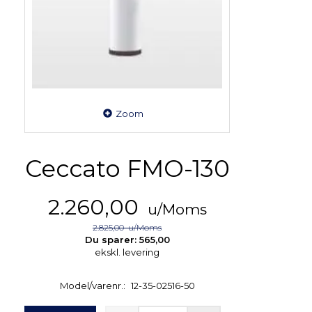
Zoom
Ceccato FMO-130
2.260,00
u/Moms
2.825,00
u/Moms
Du sparer:
565,00
ekskl. levering
Model/varenr.:
12-35-02516-50