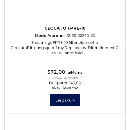
CECCATO FPRE-10
Model/varenr.:
12-35-02540-50
Erstatnings FPRE-10 filter element til
CeccatoFiltreringsgrad: 1 my Replace by: Filter element C-
FPRE-10Farve: hvid
572,00
u/Moms
715,00
u/Moms
Du sparer:
143,00
ekskl. levering
Læg i kurv