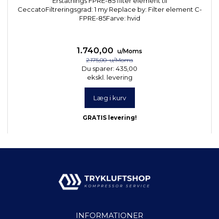
Erstatnings FPRE-85 filter element til
CeccatoFiltreringsgrad: 1 my Replace by: Filter element C-
FPRE-85Farve: hvid
1.740,00
u/Moms
2.175,00
u/Moms
Du sparer:
435,00
ekskl. levering
Læg i kurv
GRATIS levering!
INFORMATIONER