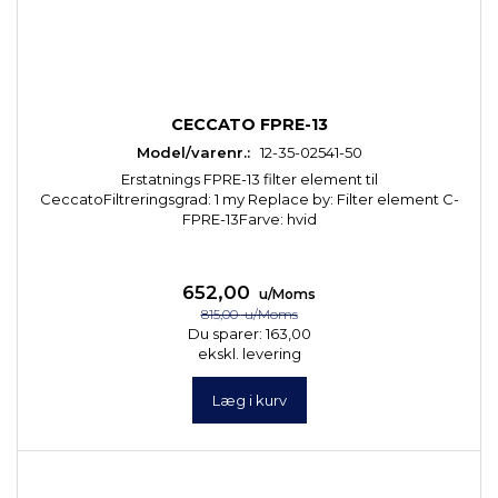
CECCATO FPRE-13
Model/varenr.:
12-35-02541-50
Erstatnings FPRE-13 filter element til
CeccatoFiltreringsgrad: 1 my Replace by: Filter element C-
FPRE-13Farve: hvid
652,00
u/Moms
815,00
u/Moms
Du sparer:
163,00
ekskl. levering
Læg i kurv