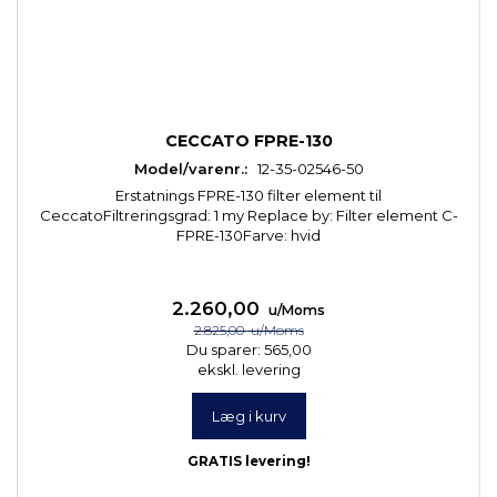
CECCATO FPRE-130
Model/varenr.:
12-35-02546-50
Erstatnings FPRE-130 filter element til
CeccatoFiltreringsgrad: 1 my Replace by: Filter element C-
FPRE-130Farve: hvid
2.260,00
u/Moms
2.825,00
u/Moms
Du sparer:
565,00
ekskl. levering
Læg i kurv
GRATIS levering!