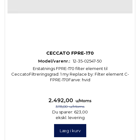
CECCATO FPRE-170
Model/varenr.:
12-35-02547-50
Erstatnings FPRE-170 filter element til
CeccatoFiltreringsgrad: 1 my Replace by: Filter element C-
FPRE-170Farve: hvid
2.492,00
u/Moms
3.115,00
u/Moms
Du sparer:
623,00
ekskl. levering
Læg i kurv