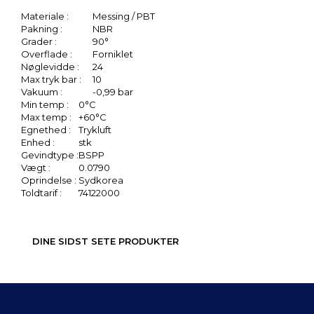
Materiale :
Messing / PBT
Pakning :
NBR
Grader :
90°
Overflade :
Forniklet
Nøglevidde :
24
Max tryk bar :
10
Vakuum :
-0,99 bar
Min temp :
0°C
Max temp :
+60°C
Egnethed :
Trykluft
Enhed :
stk
Gevindtype :
BSPP
Vægt :
0.0790
Oprindelse :
Sydkorea
Toldtarif :
74122000
DINE SIDST SETE PRODUKTER