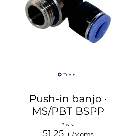
Zoom
Push-in banjo ·
MS/PBT BSPP
Pris fra
51,25
u/Moms