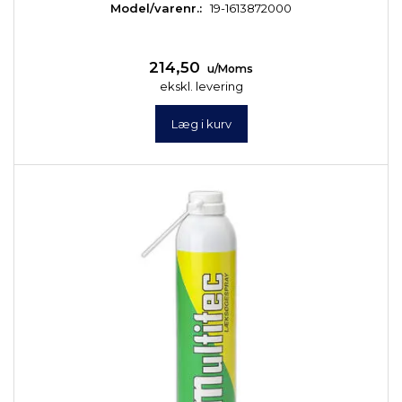
Model/varenr.:
19-1613872000
214,50
u/Moms
ekskl. levering
Læg i kurv