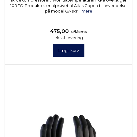
skruekompressorer, hvor lufttemperaturen ikke overstiger
100 °C. Produktet er afprøvet af Atlas Copco til anvendelse
på model GA skr
...mere
475,00
u/Moms
ekskl. levering
Læg i kurv