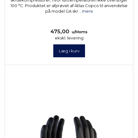
skruekompressorer, hvor lufttemperaturen ikke overstiger
100 °C. Produktet er afprøvet af Atlas Copco til anvendelse
på model GA skr
...mere
475,00
u/Moms
ekskl. levering
Læg i kurv